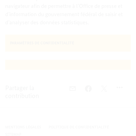
navigateur afin de permettre à l’Office de presse et
d’information du gouvernement fédéral de saisir et
d’analyser des données statistiques.
PARAMÈTRES DE CONFIDENTIALITÉ
Partager la
E-
FACEBOOK,
TWITTER,
contribution
MAIL,
NOTE
NOTE
NOTE
D'INFORMATION
D'INFORMATI
D'INFORMATION
SUR
SUR
SUR
LA
LA
LA
PROTECTION
PROTECTION
MENTIONS LÉGALES
POLITIQUE DE CONFIDENTIALITÉ
PROTECTION
DES
DES
SITEMAP