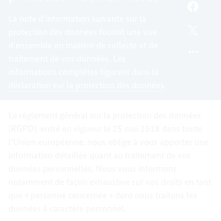
NOTE
FACEB
La note d’information suivante sur la
D'INF
NOTE
protection des données fournit une vue
SUR
D'INF
TWITT
LA
SUR
NOTE
d'ensemble en matière de collecte et de
PROTE
LA
D'INF
traitement de vos données. Les
DES
PROTE
SUR
informations complètes figurent dans la
DONNÉ
DES
LA
déclaration sur la protection des données
.
DONNÉ
PROTE
DES
DONNÉ
Le règlement général sur la protection des données
(RGPD), entré en vigueur le 25 mai 2018 dans toute
l’Union européenne, nous oblige à vous apporter une
information détaillée quant au traitement de vos
données personnelles. Nous vous informons
notamment de façon exhaustive sur vos droits en tant
que « personne concernée » dont nous traitons les
données à caractère personnel.