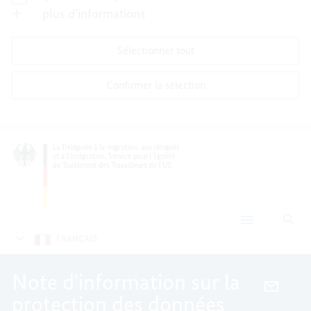
plus d’informations
Sélectionner tout
Confirmer la sélection
Rec
Politique
de
FRANÇAIS
confidentialité
Note d'information sur la
E-
protection des données
MAIL,