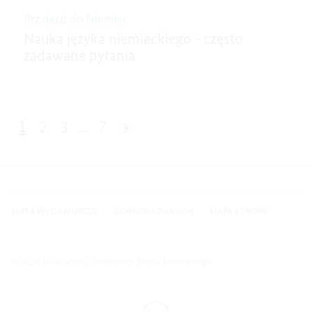
Przyjazd do Niemiec
Nauka języka niemieckiego - często
zadawane pytania
1
2
3
7
62 Wyniki
NOTA WYDAWNICZA
OCHRONA DANYCH
MAPA STRONY
© 2026 Biuro Prasy i Informacji Rządu Federalnego
Do