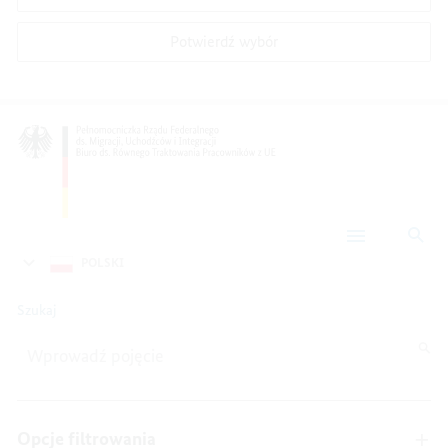
Potwierdź wybór
Szu
Zaawansowane
wyszukiwanie
POLSKI
Please enter a maximum of 256 characters.
Szukaj
Opcje filtrowania