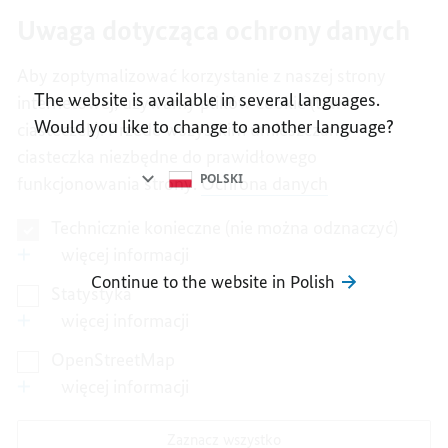
I
II
III
IV
V
Uwaga dotycząca ochrony danych
Aby zoptymalizować korzystanie z naszej strony
The website is available in several languages.
internetowej, używamy plików cookie (tzw.
Language
Would you like to change to another language?
ciasteczek). Przede wszystkim umieszczamy
selection
ciasteczka niezbędne do prawidłowego
POLSKI
funkcjonowania strony.
Ochrona danych
Technicznie konieczne (nie można odznaczyć)
więcej informacji
Continue to the website in Polish
Statystyka
więcej informacji
OpenStreetMap
więcej informacji
Zaznacz wszystko