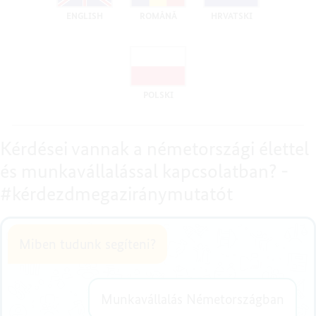
ENGLISH
ROMÂNǍ
HRVATSKI
POLSKI
Kérdései vannak a németországi élettel
és munkavállalással kapcsolatban? -
#kérdezdmegaziránymutatót
Miben tudunk segíteni?
Munkavállalás Németországban