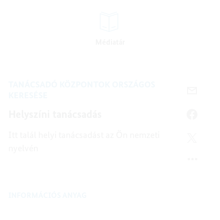
Médiatár
TANÁCSADÓ KÖZPONTOK ORSZÁGOS
E-
KERESÉSE
MAIL-
Helyszíni tanácsadás
CÍM,
FACEB
HELYSZ
HELYSZ
Itt talál helyi tanácsadást az Ön nemzeti
TANÁC
TANÁC
TWITT
nyelvén
HELYSZ
TANÁC
INFORMÁCIÓS ANYAG