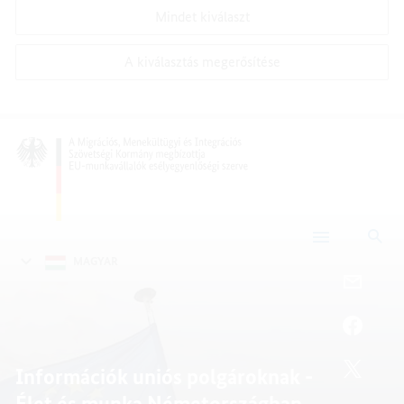
Mindet kiválaszt
A kiválasztás megerősítése
Ker
Kezdőlap
MAGYAR
E-
MAIL-
CÍM,
FACEB
INFOR
INFOR
UNIÓS
UNIÓS
TWITT
Információk uniós polgároknak -
POLGÁ
POLGÁ
INFOR
Élet és munka Németországban