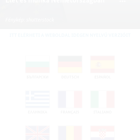
-
-
UNIÓS
ÉLET
ÉLET
POLGÁ
ÉS
ÉS
-
Fénykép: shutterstock
MUNK
MUNK
ÉLET
NÉMET
NÉMET
ÉS
ITT ELÉRHETI A WEBOLDAL IDEGEN NYELVŰ VERZIÓIT
MUNK
NÉMET
БЪЛГАРСКИ
DEUTSCH
ESPAÑOL
ΕΛΛΗΝΙΚΑ
FRANÇAIS
ITALIANO