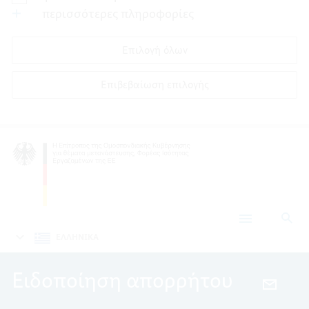
περισσότερες πληροφορίες
Επιλογή όλων
Επιβεβαίωση επιλογής
Ανα
Προστασία
δεδομένων
ΕΛΛΗΝΙΚΑ
Ειδοποίηση απορρήτου
EMAIL,
ΕΙΔΟΠ