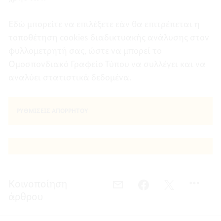
Εδώ μπορείτε να επιλέξετε εάν θα επιτρέπεται η
τοποθέτηση cookies διαδικτυακής ανάλυσης στον
φυλλομετρητή σας, ώστε να μπορεί το
Ομοσπονδιακό Γραφείο Τύπου να συλλέγει και να
αναλύει στατιστικά δεδομένα.
ΡΥΘΜΊΣΕΙΣ ΑΠΟΡΡΉΤΟΥ
Κοινοποίηση
EMAIL,
FACEBOOK,
TWITTER,
άρθρου
ΕΙΔΟΠΟΊΗΣΗ
ΕΙΔΟΠΟΊΗΣΗ
ΕΙΔΟΠΟΊΗΣΗ
ΑΠΟΡΡΉΤΟΥ
ΑΠΟΡΡΉΤΟΥ
ΑΠΟΡΡΉΤΟΥ