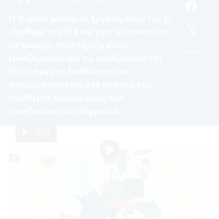
ΚΑΙ
FACEB
Ο Φορέας Ισότητας Εργαζομένων της ΕΕ
ΑΡΜΟΔ
ΑΠΟΣ
ιδρύθηκε το 2016 και έχει ως αποστολή
ΚΑΙ
TWITT
ΑΡΜΟΔ
ΑΠΟΣ
να παρέχει υποστήριξη στους
ΚΑΙ
εργαζόμενους και τις εργαζόμενες της
ΑΡΜΟΔ
ΕΕ ως προς τη διεκδίκηση των
δικαιωμάτων τους στο πλαίσιο της
ελεύθερης κυκλοφορίας των
εργαζομένων στη Γερμανία.
Video-
Ταινία επεξήγησης
Επεξηγηματική ταινία του
Player:
Επεξηγηματική
ορίσατε στον Φορέα Ισότητας Εργαζομένων της ΕΕ.
ταινία
του
ορίσατε
στον
Σύμφωνα με τον Κανονισμό που αφορά την
Φορέα
ελεύθερη κυκλοφορία των εργαζομένων εντός της
Ισότητας