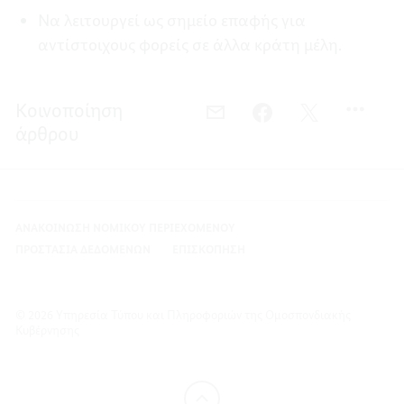
Να λειτουργεί ως σημείο επαφής για
αντίστοιχους φορείς σε άλλα κράτη μέλη.
Κοινοποίηση
EMAIL,
FACEBOOK,
TWITTER,
άρθρου
ΑΠΟΣΤΟΛΉ
ΑΠΟΣΤΟΛΉ
ΑΠΟΣΤΟΛΉ
ΚΑΙ
ΚΑΙ
ΚΑΙ
ΑΡΜΟΔΙΌΤΗΤΕΣ
ΑΡΜΟΔΙΌΤΗΤΕΣ
ΑΡΜΟΔΙΌΤΗΤΕ
ΑΝΑΚΟΊΝΩΣΗ ΝΟΜΙΚΟΎ ΠΕΡΙΕΧΟΜΈΝΟΥ
ΠΡΟΣΤΑΣΊΑ ΔΕΔΟΜΈΝΩΝ
ΕΠΙΣΚΌΠΗΣΗ
© 2026 Υπηρεσία Τύπου και Πληροφοριών της Ομοσπονδιακής
Κυβέρνησης
προς
τα