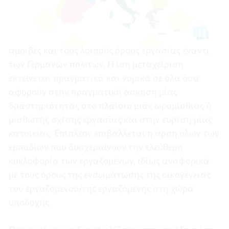
Εργαζομένων
ΕΕ (EΕ 492/2011) πρέπει να εξασφαλίζεται για
της
ΕΕ.
τους εργαζόμενους των χωρών της ΕΕ η ισότητα
μεταχείρισης ως προς την απασχόληση, τις
αμοιβές και τους λοιπούς όρους εργασίας έναντι
των Γερμανών πολιτών. Η ίση μεταχείριση
εκτείνεται πραγματικά και νομικά σε όλα όσα
αφορούν στην πραγματική άσκηση μίας
δραστηριότητας στο πλαίσιο μιας ωρομίσθιας ή
μισθωτής σχέσης εργασίας και στην εύρεση μίας
κατοικίας. Επιπλέον επιβάλλεται η άρση όλων των
εμποδίων που δυσχεραίνουν την ελεύθερη
κυκλοφορία των εργαζομένων, ιδίως αναφορικά
με τους όρους της ενσωμάτωσης της οικογένειας
του εργαζόμενου/της εργαζόμενης στη χώρα
υποδοχής.