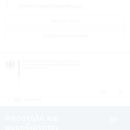
περισσότερες πληροφορίες
Επιλογή όλων
Επιβεβαίωση επιλογής
Ανα
Ποιοι
είμαστε
ΕΛΛΗΝΙΚΑ
Αποστολή και
EMAIL,
αρμοδιότητες
ΑΠΟΣ