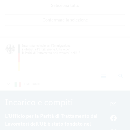
Seleziona tutto
Confermare la selezione
Cer
Chi
siamo
ITALIANO
Incarico e compiti
E-
MAIL,
L’Ufficio per la Parità di Trattamento dei
INCAR
FACEB
Lavoratori dell'UE è stato fondato nel
E
INCAR