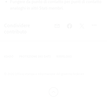
Fungere da punto di contatto per punti di contatto
analoghi in altri Stati membri.
Condividere
E-
FACEBOOK,
TWITTER,
contributo
MAIL,
INCARICO
INCARICO
INCARICO
E
E
E
COMPITI
COMPITI
COMPITI
KIADÓ
PROTEZIONE DEI DATI
RIEPILOGO
© 2026 Ufficio stampa e informazione del governo federale
torna
in
alto