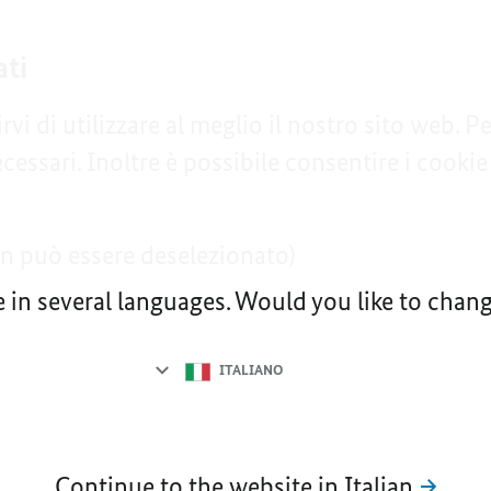
ati
rvi di utilizzare al meglio il nostro sito web. P
ssari. Inoltre è possibile consentire i cookie a 
n può essere deselezionato)
e in several languages. Would you like to cha
Language
selection
ITALIANO
Continue to the website in Italian