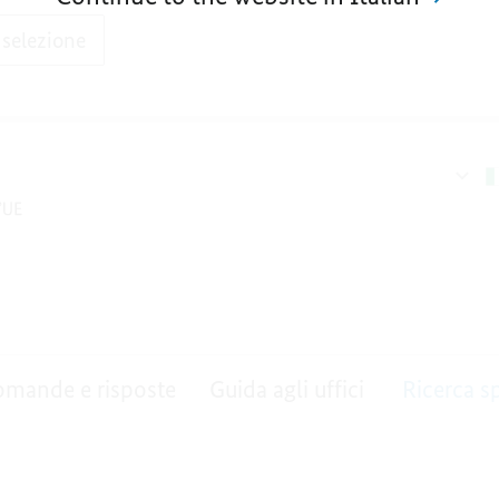
 selezione
mande e risposte
Guida agli uffici
Ricerca s