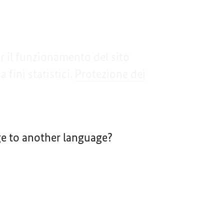
er il funzionamento del sito
fini statistici.
Protezione dei
nge to another language?