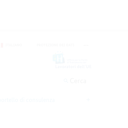
ITALIANO
PROTEZIONE DEI DATI
COMMUTARE LA META NA
Cerca
portello di consulenza