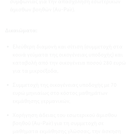
συμφωνίας για την απασχόληση εσωτερικών
άμισθων βοηθών (Au-Pair).
Δικαιώματα:
Ελεύθερη διαμονή και σίτιση (συμμετοχή στα
κοινά γεύματα της οικογένειας υποδοχής) και
καταβολή από την οικογένεια ποσού 280 ευρώ
για τα μικροέξοδα,
Συμμετοχή της οικογένειας υποδοχής με 70
ευρώ μηνιαίως στο κόστος μαθημάτων
εκμάθησης γερμανικών,
Χορήγηση άδειας του εσωτερικού άμισθου
βοηθού (Au-Pair) για τη συμμετοχή σε
μαθήματα εκμάθησης γλώσσας, την άσκηση