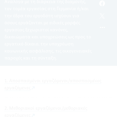
Ανάλογα με τη διάρκεια της διαμονής,
ΜΟΡΦ
FACEB
τον τομέα εργασίας στη Γερμανία ή/και
ΕΡΓΑΣΊ
ΕΙΔΙΚΈ
την έδρα του εργοδότη ισχύουν για
ΜΟΡΦ
TWITT
όσους εργάζονται με ειδικές μορφές
ΕΡΓΑΣΊ
ΕΙΔΙΚΈ
ΜΟΡΦ
εργασίας ξεχωριστοί κανόνες,
ΕΡΓΑΣΊ
δικαιώματα και υποχρεώσεις ως προς το
εργατικό δίκαιο, την υποχρέωση
κοινωνικής ασφάλισης, τις οικογενειακές
παροχές και τη σύνταξη.
1. Αποσπασμένοι εργαζόμενοι/αποσπασμένες
εργαζόμενες
2. Μεθοριακοί εργαζόμενοι/μεθοριακές
εργαζόμενες