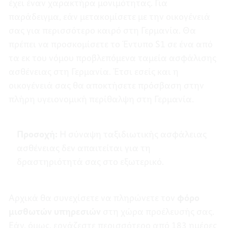
έχει έναν χαρακτήρα μονιμότητας. Για
παράδειγμα, εάν μετακομίσετε με την οικογένειά
σας για περισσότερο καιρό στη Γερμανία. Θα
πρέπει να προσκομίσετε το Έντυπο S1 σε ένα από
τα εκ του νόμου προβλεπόμενα ταμεία ασφάλισης
ασθένειας στη Γερμανία. Έτσι εσείς και η
οικογένειά σας θα αποκτήσετε πρόσβαση στην
πλήρη υγειονομική περίθαλψη στη Γερμανία.
Προσοχή:
Η σύναψη ταξιδιωτικής ασφάλειας
ασθένειας δεν απαιτείται για τη
δραστηριότητά σας στο εξωτερικό.
Αρχικά θα συνεχίσετε να πληρώνετε τον
φόρο
μισθωτών υπηρεσιών
στη χώρα προέλευσής σας.
Εάν, όμως, εργάζεστε περισσότερο από 183 ημέρες