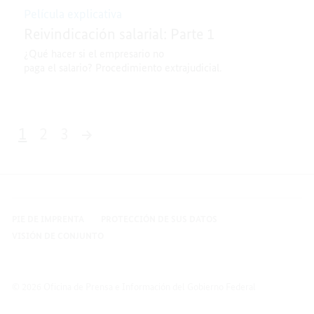
Película explicativa
Reivindicación salarial: Parte 1
¿Qué hacer si el empresario no
paga el salario? Procedimiento extrajudicial.
1
2
3
21 Resultados
PIE DE IMPRENTA
PROTECCIÓN DE SUS DATOS
VISIÓN DE CONJUNTO
© 2026 Oficina de Prensa e Información del Gobierno Federal