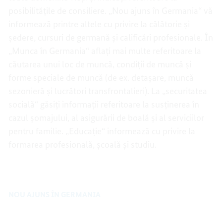
posibilitățile de consiliere. „Nou ajuns în Germania“ vă
informează printre altele cu privire la călătorie și
ședere, cursuri de germană și calificări profesionale. În
„Munca în Germania“ aflați mai multe referitoare la
căutarea unui loc de muncă, condiții de muncă și
forme speciale de muncă (de ex. detașare, muncă
sezonieră și lucrători transfrontalieri). La „securitatea
socială“ găsiți informații referitoare la susținerea în
cazul șomajului, al asigurării de boală și al serviciilor
pentru familie. „Educație“ informează cu privire la
formarea profesională, școală și studiu.
NOU AJUNS ÎN GERMANIA