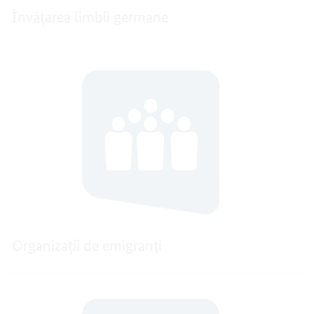
Învățarea limbii germane
Organizații de emigranți