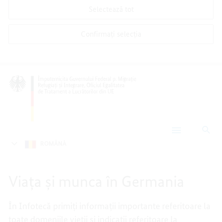
Selectează tot
Confirmați selecția
Cău
Infotecă
ROMÂNǍ
Viața și munca în Germania
În Infotecă primiți informații importante referitoare la
toate domeniile vieții și indicații referitoare la