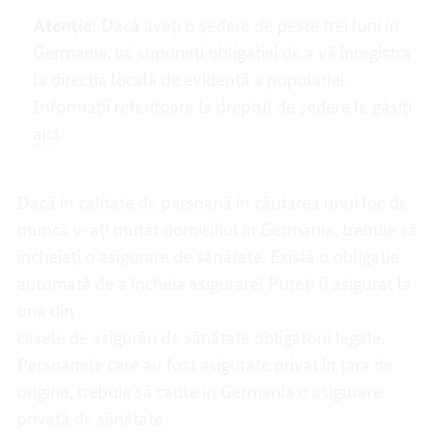
Atenție
: Dacă aveți o ședere de peste trei luni în
Germania, vă supuneți obligației de a vă înregistra
la direcția locală de evidență a populației.
Informații referitoare la dreptul de ședere le găsiți
aici
.
Dacă în calitate de persoană în căutarea unui loc de
muncă v-ați mutat domiciliul în Germania, trebuie să
încheiați o asigurare de sănătate. Există o obligație
automată de a încheia asigurare! Puteți fi asigurat la
una din
casele de asigurări de sănătate obligatorii legale.
Persoanele care au fost asigurate privat în țara de
origine, trebuie să caute în Germania o asigurare
privată de sănătate.