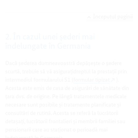
Începutul paginii
2. În cazul unei șederi mai
îndelungate în Germania
Dacă șederea dumneavoastră depășește o ședere
scurtă, trebuie să vă asigurațidreptul la prestații prin
intermediul formularului S1 (
formular tipizat
).
Acesta este emis de casa de asigurări de sănătate din
țara dvs. de origine. Pe lângă tratamentele medicale
necesare sunt posibile și tratamente planificate și
consultări de rutină. Acesta se referă la lucrătorii
detașați, lucrătorii frontalieri și membrii familiei sau
pensionarii care au staționat o perioadă mai
îndelungată în Germania.