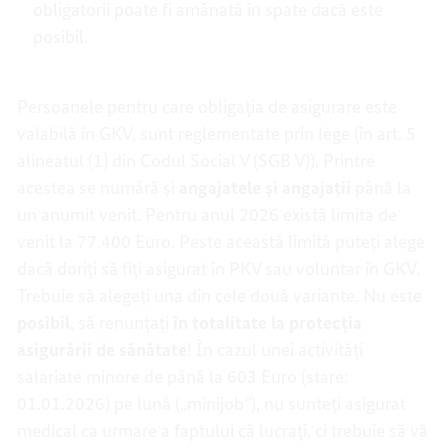
obligatorii poate fi amânată în spate dacă este
posibil.
Persoanele pentru care obligația de asigurare este
valabilă în GKV, sunt reglementate prin lege (în art. 5
alineatul (1) din Codul Social V (SGB V)). Printre
acestea se numără și
angajatele și angajații
până la
un anumit venit. Pentru anul 2026 există limita de
venit la 77.400 Euro. Peste această limită puteți alege
dacă doriți să fiți asigurat în PKV sau voluntar în GKV.
Trebuie să alegeți una din cele două variante. Nu este
posibil
, să renunțați
în totalitate la protecția
asigurării de sănătate
! În cazul unei activități
salariate minore de până la 603 Euro (stare:
01.01.2026) pe lună („minijob”), nu sunteți asigurat
medical ca urmare a faptului că lucrați, ci trebuie să vă