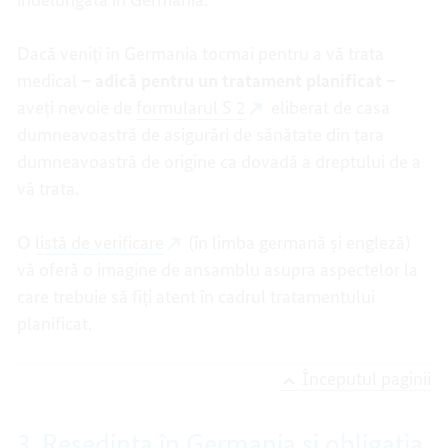
Dacă veniți în Germania tocmai pentru a vă trata
medical
– adică pentru un tratament planificat –
aveți nevoie de
formularul S 2
eliberat de casa
dumneavoastră de asigurări de sănătate din țara
dumneavoastră de origine ca dovadă a dreptului de a
vă trata.
O
listă de verificare
(în limba germană și engleză)
vă oferă o imagine de ansamblu asupra aspectelor la
care trebuie să fiți atent în cadrul tratamentului
planificat.
Începutul paginii
3. Reședința în Germania și obligația