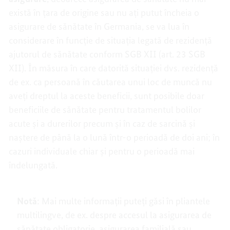
există în țara de origine sau nu ați putut încheia o
asigurare de sănătate în Germania, se va lua în
considerare în funcție de situația legată de rezidență
ajutorul de sănătate conform SGB XII (art. 23 SGB
XII). În măsura în care datorită situației dvs. rezidență
de ex. ca persoană în căutarea unui loc de muncă nu
aveți dreptul la aceste beneficii, sunt posibile doar
beneficiile de sănătate pentru tratamentul bolilor
acute și a durerilor precum și în caz de sarcină și
naștere de până la o lună într-o perioadă de doi ani; în
cazuri individuale chiar și pentru o perioadă mai
îndelungată.
Notă
: Mai multe informații puteți găsi în pliantele
multilingve, de ex. despre accesul la asigurarea de
sănătate obligatorie, asigurarea familială sau