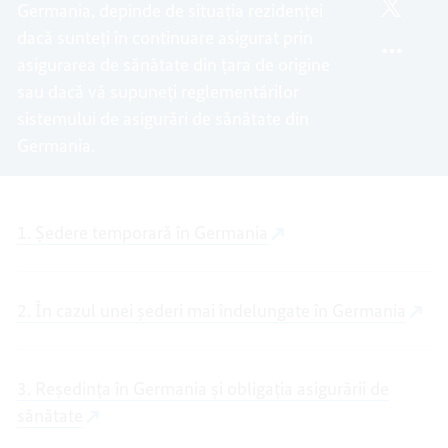
Germania, depinde de situația rezidenței
SĂNĂT
DE
TWITT
ÎN
SĂNĂT
ASIGU
dacă sunteți în continuare asigurat prin
GERMA
ÎN
DE
asigurarea de sănătate din țara de origine
GERMA
SĂNĂT
sau dacă vă supuneți reglementărilor
ÎN
sistemului de asigurări de sănătate din
GERMA
Germania.
1. Ședere temporară în Germania
2. În cazul unei șederi mai îndelungate în Germania
3. Reședința în Germania și obligația asigurării de
sănătate