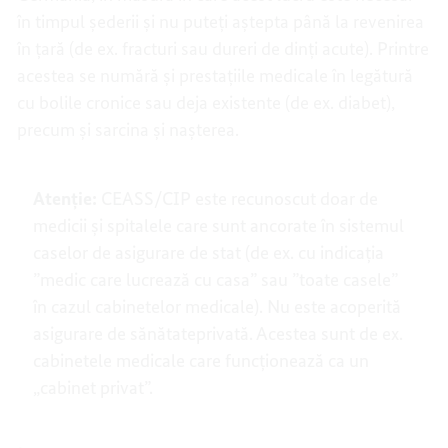
în timpul șederii și nu puteți aștepta până la revenirea
în țară (de ex. fracturi sau dureri de dinți acute). Printre
acestea se numără și prestațiile medicale în legătură
cu bolile cronice sau deja existente (de ex. diabet),
precum și sarcina și nașterea.
Atenție:
CEASS/CIP este recunoscut doar de
medicii și spitalele care sunt ancorate în sistemul
caselor de asigurare de stat (de ex. cu indicația
”medic care lucrează cu casa” sau ”toate casele”
în cazul cabinetelor medicale). Nu este acoperită
asigurare de sănătateprivată. Acestea sunt de ex.
cabinetele medicale care funcționează ca un
„cabinet privat”.