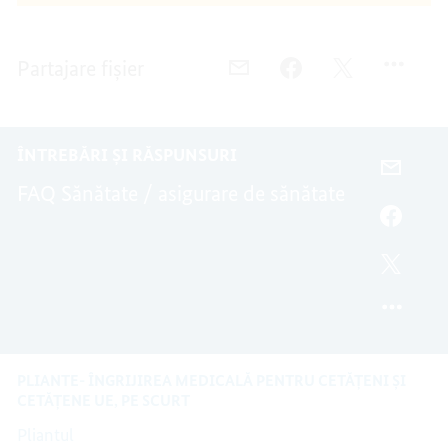
Partajare fișier
E-
FACEBOOK,
TWITTER,
MAIL,
ASIGURAREA
ASIGURAREA
ASIGURAREA
DE
DE
DE
SĂNĂTATE
SĂNĂTATE
ÎNTREBĂRI ȘI RĂSPUNSURI
SĂNĂTATE
ÎN
ÎN
E-
ÎN
GERMANIA
GERMANIA
FAQ Sănătate / asigurare de sănătate
MAIL,
GERMANIA
ÎNTRE
FACEB
FRECV
ÎNTRE
-
FRECV
TWITT
SĂNĂT
-
ÎNTRE
SĂNĂT
FRECV
-
SĂNĂT
PLIANTE- ÎNGRIJIREA MEDICALĂ PENTRU CETĂȚENI ȘI
CETĂȚENE UE, PE SCURT
Pliantul