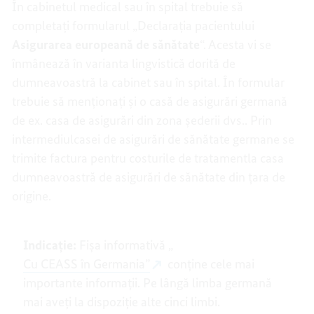
În cabinetul medical sau în spital trebuie să
completați formularul „Declarația pacientului
Asigurarea europeană de sănătate
“. Acesta vi se
înmânează în varianta lingvistică dorită de
dumneavoastră la cabinet sau în spital. În formular
trebuie să menționați și o casă de asigurări germană
de ex. casa de asigurări din zona șederii dvs.. Prin
intermediulcasei de asigurări de sănătate germane se
trimite factura pentru costurile de tratamentla casa
dumneavoastră de asigurări de sănătate din țara de
origine.
Indicație:
Fișa informativă „
Cu CEASS în Germania”
conține cele mai
importante informații. Pe lângă limba germană
mai aveți la dispoziție alte cinci limbi.