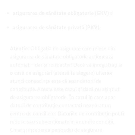
asigurarea de sănătate obligatorie (GKV)
și
asigurarea de sănătate privată (PKV)
.
Atenție
: Obligația de asigurare care reiese din
asigurarea de sănătate obligatorie acționează
automat – dar și retroactiv! Dacă vă înregistrați la
o casă de asigurări (aleasă la alegere) ulterior,
atunci consecința este că apar datorii de
contribuție. Acesta este cazul și dacă nu ați știut
de asigurarea obligatorie. În cazul în care apar
datorii de contribuție contactați neapărat un
centru de consiliere
: Datoriile de contribuție pot fi
reduse sau subvenționate în anumite condiții.
Chiar și începerea perioadei de asigurare