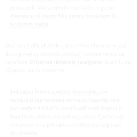
persoanele fără acoperire oferită de asigurare.
Acestea sunt disponibile pentru descărcare în
biblioteca media
Dacă aveți dificultăți de a deveni membru într-o casă
de asigurări de sănătate, adresați-vă unui centru de
consiliere.
Evitați să rămâneți neasigurat
! Acest lucru
vă poate cauza probleme.
Indicație:
Printre
centrele de consiliere
se
numără și așa numitele centre de Clearing, care
pot verifica dacă și în ace măsură aveți dreptul la
beneficiile sistemului sanitar german. Centrele de
compensare vă pot ajuta să încheiați o asigurare
de sănătate.