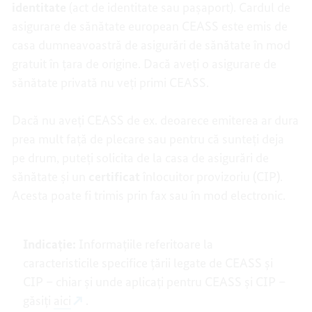
identitate
(act de identitate sau pașaport). Cardul de
asigurare de sănătate european CEASS este emis de
casa dumneavoastră de asigurări de sănătate în mod
gratuit în țara de origine. Dacă aveți o asigurare de
sănătate privată nu veți primi CEASS.
Dacă nu aveți CEASS de ex. deoarece emiterea ar dura
prea mult față de plecare sau pentru că sunteți deja
pe drum, puteți solicita de la casa de asigurări de
sănătate și un
certificat
înlocuitor provizoriu
(
CIP
)
.
Acesta poate fi trimis prin fax sau în mod electronic.
Indicație:
Informațiile referitoare la
caracteristicile specifice țării legate de CEASS și
CIP – chiar și unde aplicați pentru CEASS și CIP –
găsiți
aici
.