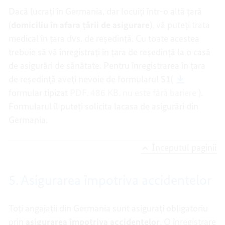
Dacă lucrați în Germania, dar locuiți într-o altă țară
(
domiciliu în afara țării de asigurare
), vă puteți trata
medical în țara dvs. de reședință. Cu toate acestea
trebuie să vă înregistrați în țara de reședință la o casă
de asigurări de sănătate. Pentru înregistrarea în țara
de reședință aveți nevoie de formularul S1(
formular tipizat
PDF, 486 KB,
nu este fără bariere
).
Formularul îl puteți solicita lacasa de asigurări din
Germania.
Începutul paginii
5. Asigurarea împotriva accidentelor
Toți angajații din Germania sunt asigurați obligatoriu
prin
asigurarea împotriva accidentelor
. O înregistrare