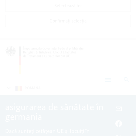
Selectează tot
Confirmați selecția
Cău
asigurarea
de
ROMÂNǍ
sănătate
în
germania
asigurarea de sănătate în
E-
germania
MAIL,
ASIGU
FACEB
Dacă sunteți cetățean UE și locuiți în
DE
ASIGU