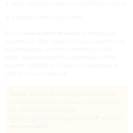
plata salariului pe durata incapacității de muncă și
a pensiilor către răniți și urmați.
În cazul
unui accident de muncă
se înregistrează
accidentul de către angajator, în cazul suspiciunii unei
boli profesionale se emite o adeverință de către
medic. Asigurarea împotriva accidentelor verifică
automat solicitările dvs. Cerea sau înregistrarea de
către dvs. nu este necesară.
Indiciu:
Broșura „Acces la sistemul de sănătate
pentru cetățenii UE”, care poate fi descărcată mai
jos, p
oate fi comandată de la
info@eu-gleichbehandlungsstelle.de
gratuit în
versiune tipărită
.