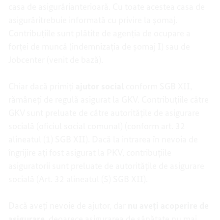
casa de asigurărianterioară. Cu toate acestea casa de
asigurăritrebuie informată cu privire la șomaj.
Contribuțiile sunt plătite de agenția de ocupare a
forței de muncă (indemnizația de șomaj I) sau de
Jobcenter (venit de bază).
Chiar dacă primiți
ajutor social
conform SGB XII,
rămâneți de regulă asigurat la GKV. Contribuțiile către
GKV sunt preluate de către autoritățile de asigurare
socială (oficiul social comunal) (conform art. 32
alineatul (1) SGB XII). Dacă la intrarea în nevoia de
îngrijire ați fost asigurat la PKV, contribuțiile
asiguratorii sunt preluate de autoritățile de asigurare
socială (Art. 32 alineatul (5) SGB XII).
Dacă aveți nevoie de ajutor, dar
nu aveți acoperire de
asigurare
, deoarece asigurarea de sănătate nu mai