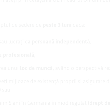
eptul de ședere de
peste 3 luni
dacă:
sau lucrați
ca persoană independentă
,
 profesională
,
area unui
loc de muncă,
având o perspectivă re
eți mijloace de existență proprii și asigurare de
) sau
nim 5 ani în Germania în mod regulat (
drept de