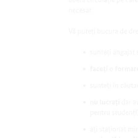
necesar.
Vă puteți bucura de dr
sunteți angajat 
faceți
o
formare
sunteți în căut
nu lucrați
dar av
pentru studenți
ați staționat mi