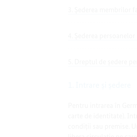
3. Șederea membrilor fa
4. Șederea persoanelor
5. Dreptul de ședere p
1. Intrare și ședere
Pentru intrarea în Germ
carte de identitate). I
condiții sau premise. Un
libera circulație pe car