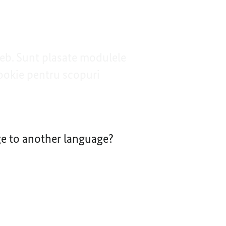
web. Sunt plasate modulele
ookie pentru scopuri
nge to another language?