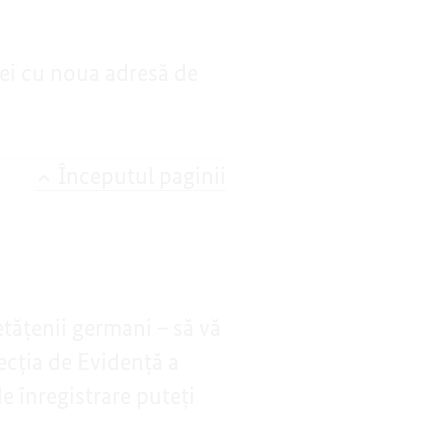
ției cu noua adresă de
Începutul paginii
etățenii germani – să vă
ecția de Evidență a
e înregistrare puteți