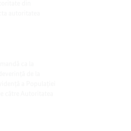
toritate din
ta autoritatea
omandă ca la
deverință de la
vidență a Populației
e către Autoritatea