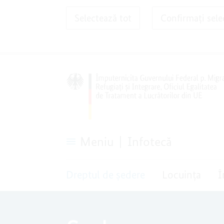
Selectează tot
Confirmați sele
Meniu
Infotecă
Dreptul
de
Dreptul de ședere
Locuința
Î
ședere