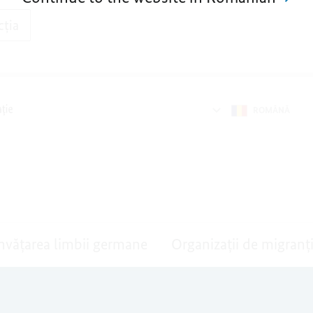
cția
ROMÂNǍ
nvățarea limbii germane
Organizații de migranț