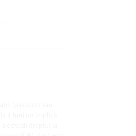
abil (pașaport sau
 la
3 luni
nu implică
u a dovedi dreptul la
uropene (UE), dacă este