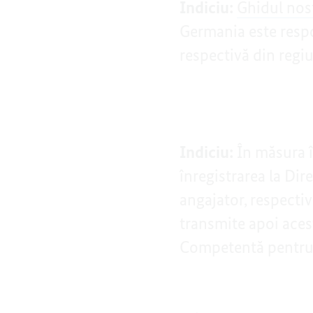
Indiciu:
Ghidul nost
Germania este resp
respectivă din regi
Indiciu:
În măsura î
înregistrarea la Dir
angajator, respecti
transmite apoi aces
Competentă pentru 