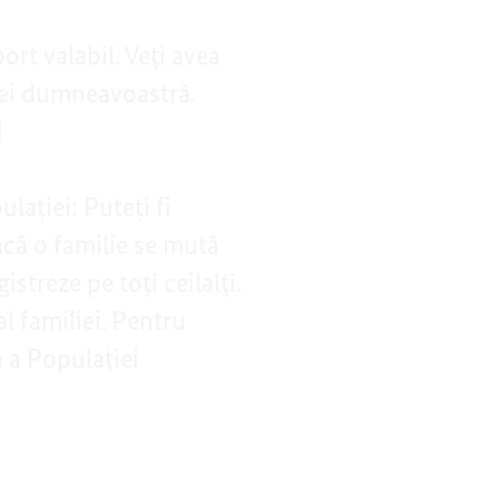
ort valabil. Veți avea
ței dumneavoastră.
!
lației: Puteți fi
acă o familie se mută
istreze pe toți ceilalți.
l familiei. Pentru
ă a Populației