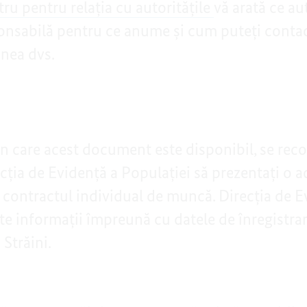
ru pentru relația cu autoritățile
vă arată ce au
onsabilă pentru ce anume și cum puteți contac
unea dvs.
n care acest document este disponibil, se rec
ecția de Evidență a Populației să prezentați o a
v contractul individual de muncă. Direcția de E
te informații împreună cu datele de înregistrar
Străini.