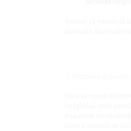
perioadă lungă
)
Rețineți că trebuie să v
domiciliu. Mai multe d
2. Mutarea domiciliul
Dacă vă mutați definitiv
înregistrați noua adres
Populației din localita
primi o amendă de până