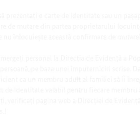
să prezentați o carte de identitate sau un pașap
are de mutare din partea proprietarului locuin
e nu înlocuiește această confirmare de mutare
mergeți personal la Direcția de Evidență a Popu
ă persoană, pe baza unei împuterniciri scrise. D
icient ca un membru adult al familiei să îi înreg
t de identitate valabil pentru fiecare membru a
ți, verificați pagina web a Direcției de Evidenț
s.!