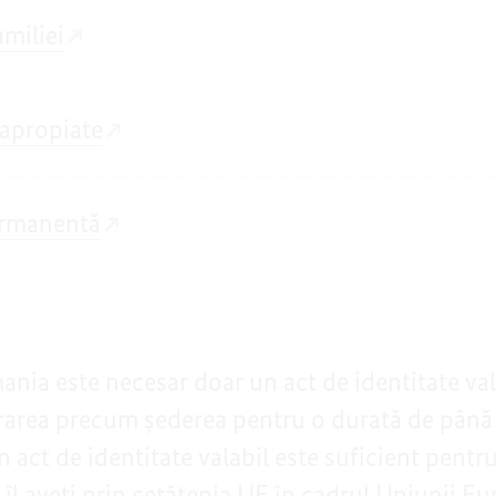
miliei
 apropiate
ermanentă
ania este necesar doar un act de identitate val
ntrarea precum șederea pentru o durată de până
 act de identitate valabil este suficient pentr
e îl aveți prin cetățenia UE în cadrul Uniunii E