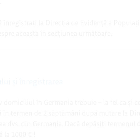
.
ă înregistrați la Direcția de Evidență a Popula
espre aceasta în secțiunea următoare.
ui și înregistrarea
 domiciliul în Germania trebuie – la fel ca și c
ă în termen de 2 săptămâni după mutare la Dir
tea dvs. din Germania. Dacă depășiți termenul d
 la 1000 € !