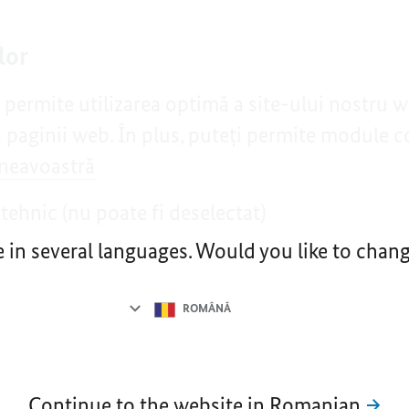
lor
permite utilizarea optimă a site-ului nostru 
 paginii web. În plus, puteți permite module c
mneavoastră
ehnic (nu poate fi deselectat)
e in several languages. Would you like to cha
Language
selection
ROMÂNǍ
Continue to the website in Romanian