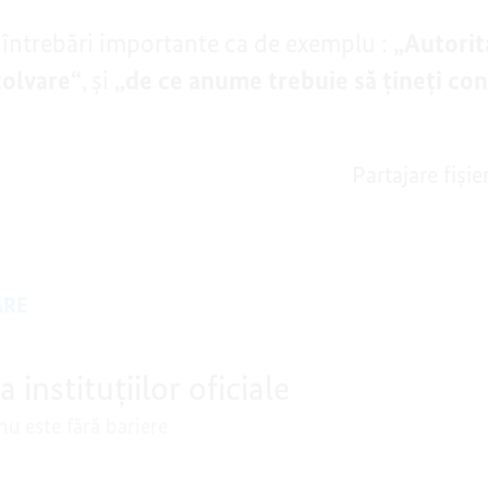
întrebări importante ca de exemplu :
„Autori
zolvare“
, şi
„de ce anume trebuie să ţineţi con
Partajare fișie
ARE
instituţiilor oficiale
nu este fără bariere