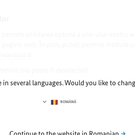
lor
permite utilizarea optimă a site-ului nostru 
 paginii web. În plus, puteți permite module c
mneavoastră
ehnic (nu poate fi deselectat)
e in several languages. Would you like to cha
Language
selection
ROMÂNǍ
Continue to the website in Romanian