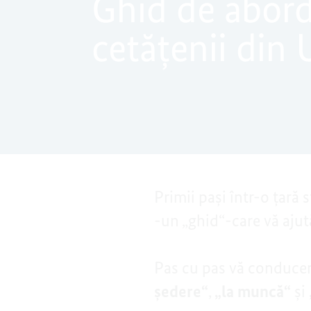
Ghid de aborda
cetăţenii din
Primii paşi într-o ţară
-un „ghid“-care vă ajut
Pas cu pas vă conducem
şedere“
,
„la muncă“
şi