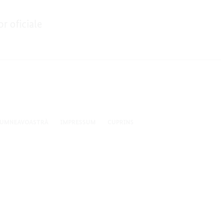
or oficiale
DUMNEAVOASTRĂ
IMPRESSUM
CUPRINS