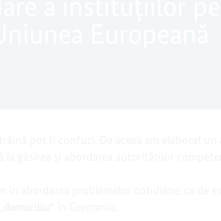
re a instituţiilor p
 Uniunea Europeană
 străină pot fi confuzi. De aceea am elaborat un
ă la găsirea şi abordarea autorităţilor compete
 în abordarea problemelor cotidiene, ca de 
„domiciliu“
în Germania.