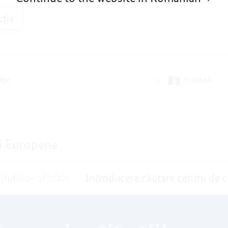
cția
ROMÂNǍ
ii Europene
tuţiilor oficiale
Introducere căutare centru de c