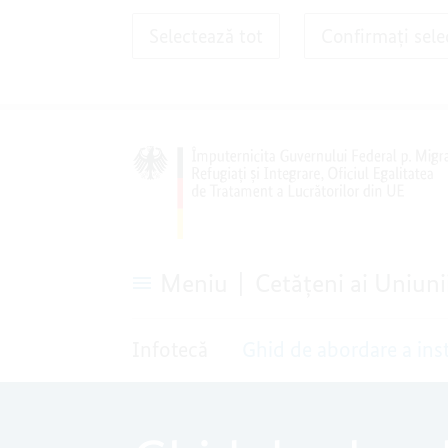
Selectează tot
Confirmați sele
Meniu
Cetățeni ai Uniun
Ghid
de
Infotecă
Ghid de abordare a insti
abordare
a
instituţiilor
oficiale