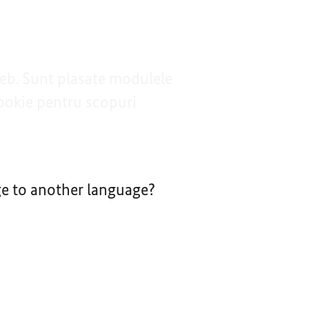
web. Sunt plasate modulele
ookie pentru scopuri
nge to another language?