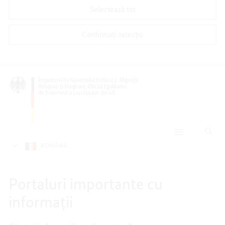
Selectează tot
Confirmați selecția
Cău
Portaluri
importante
ROMÂNǍ
cu
informații
Portaluri importante cu
informații