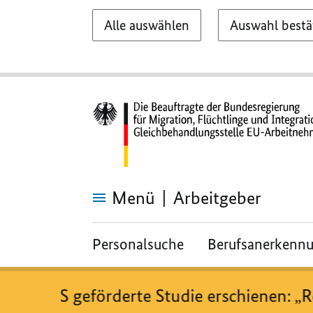
Alle auswählen
Auswahl bestä
Menü
Arbeitgeber
Meldepflichten
Personalsuche
Berufsanerkenn
EU-GS geförderte Studie erschienen: „Rec