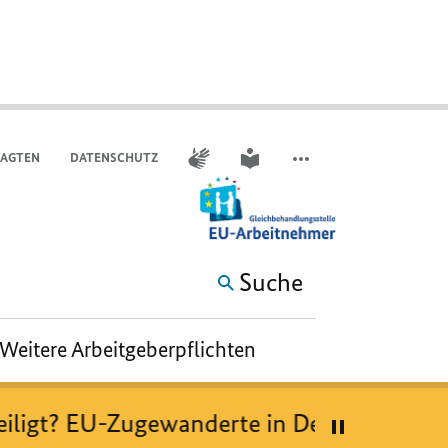
GEBÄRDENSPRACHE
LEICHTE SPRACHE
RAGTEN
DATENSCHUTZ
WEITERE ELEMENTE DER 
Suche
Weitere Arbeitgeberpflichten
eiligt? EU-Zugewanderte in Deutschland“ –