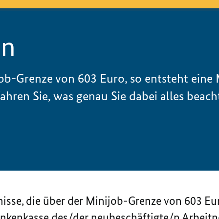
en
ob-Grenze von 603 Euro, so entsteht eine M
fahren Sie, was genau Sie dabei alles beac
isse, die über der Minijob-Grenze von 603 Eu
rankenkasse des/der neubeschäftigte/n Arbeit