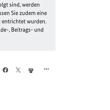
olgt sind, werden
üssen Sie zudem eine
t entrichtet wurden.
de-, Beitrags- und
R
PER
PER
FACEBOOK
TWITTER
AIL
TEILEN,
TEILEN,
ILEN,
MELDEPFLICHTEN
MELDEPFLICHTEN
ELDEPFLICHTEN