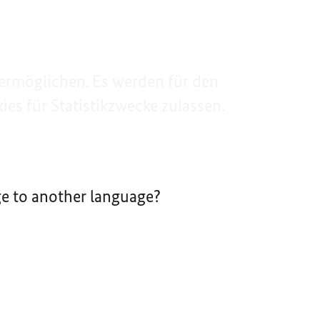
ermöglichen. Es werden für den
es für Statistikzwecke zulassen.
nge to another language?