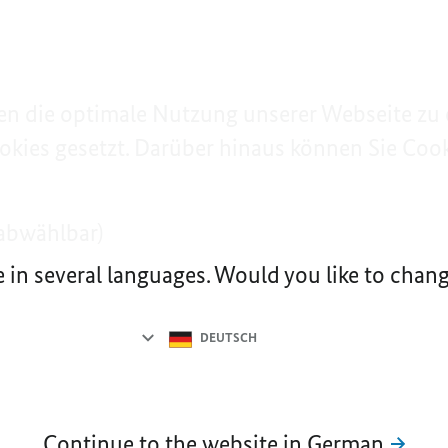
n die optimale Nutzung unserer Webseite zu 
okies gesetzt. Darüber hinaus können Sie Cooki
abwählbar)
e in several languages. Would you like to cha
Language
selection
DEUTSCH
Continue to the website in German