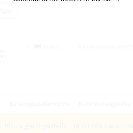
tigen
DEUTSCH
ZUR INTEGRATIONSBEAUFT
Beratungsstellensuche
Behördenwegweiser
lich gleichgestellt – praktisch benachtei