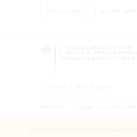
Alle auswählen
Auswahl bestä
Menü
EU-Bürger
EU-
Bürger
Infothek
Fragen und Antworten
U-GS geförderte Studie erschienen: „Recht