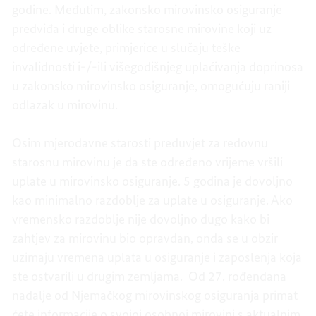
godine. Međutim, zakonsko mirovinsko osiguranje
predviđa i druge oblike starosne mirovine koji uz
određene uvjete, primjerice u slučaju teške
invalidnosti i-/-ili višegodišnjeg uplaćivanja doprinosa
u zakonsko mirovinsko osiguranje, omogućuju raniji
odlazak u mirovinu.
Osim mjerodavne starosti preduvjet za redovnu
starosnu mirovinu je da ste određeno vrijeme vršili
uplate u mirovinsko osiguranje. 5 godina je dovoljno
kao minimalno razdoblje za uplate u osiguranje. Ako
vremensko razdoblje nije dovoljno dugo kako bi
zahtjev za mirovinu bio opravdan, onda se u obzir
uzimaju vremena uplata u osiguranje i zaposlenja koja
ste ostvarili u drugim zemljama. Od 27. rođendana
nadalje od Njemačkog mirovinskog osiguranja primat
ćete informacije o svojoj osobnoj mirovini s aktualnim