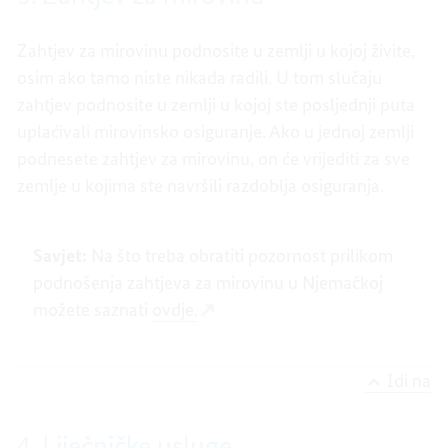
Zahtjev za mirovinu podnosite u zemlji u kojoj živite,
osim ako tamo niste nikada radili. U tom slučaju
zahtjev podnosite u zemlji u kojoj ste posljednji puta
uplaćivali mirovinsko osiguranje. Ako u jednoj zemlji
podnesete zahtjev za mirovinu, on će vrijediti za sve
zemlje u kojima ste navršili razdoblja osiguranja.
Savjet:
Na što treba obratiti pozornost prilikom
podnošenja zahtjeva za mirovinu u Njemačkoj
možete saznati
ovdje.
Idi na
4. Liječničke usluge