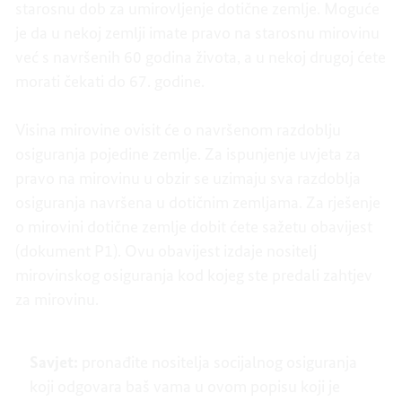
starosnu dob za umirovljenje dotične zemlje. Moguće
je da u nekoj zemlji imate pravo na starosnu mirovinu
već s navršenih 60 godina života, a u nekoj drugoj ćete
morati čekati do 67. godine.
Visina mirovine ovisit će o navršenom razdoblju
osiguranja pojedine zemlje. Za ispunjenje uvjeta za
pravo na mirovinu u obzir se uzimaju sva razdoblja
osiguranja navršena u dotičnim zemljama. Za rješenje
o mirovini dotične zemlje dobit ćete sažetu obavijest
(dokument P1). Ovu obavijest izdaje nositelj
mirovinskog osiguranja kod kojeg ste predali zahtjev
za mirovinu.
Savjet:
pronađite nositelja socijalnog osiguranja
koji odgovara baš vama u ovom popisu koji je