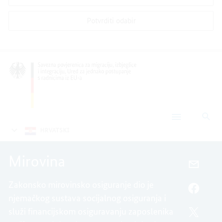
Potvrditi odabir
Pre
Mirovina
HRVATSKI
Mirovina
E-
POŠTA,
Zakonsko mirovinsko osiguranje dio je
MIROV
FACEB
njemačkog sustava socijalnog osiguranja i
MIROV
služi financijskom osiguravanju zaposlenika
TWITT