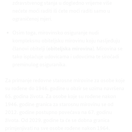
zdravstvenog stanja u dogledno vrijeme više
nećete moći raditi ili ćete moći raditi samo u
ograničenoj mjeri.
Osim toga, mirovinsko osiguranje nudi
kompleksnu obiteljsku mirovinu koju nasljeđuju
članovi obitelji (
obiteljska mirovina
). Mirovina se
tako isplaćuje udovicama i udovcima te siročadi
preminulog osiguranika.
Za primanje redovne starosne mirovine za osobe koje
su rođene do 1946. godine u obzir se uzima navršena
65. godina života. Za osobe koje su rođene nakon
1946. godine granica za starosnu mirovinu se od
2012. godine postupno povećava na 67. godinu
života. Od 2029. godine ta će se dobna granica
primjenjivati na sve osobe rođene nakon 1964.