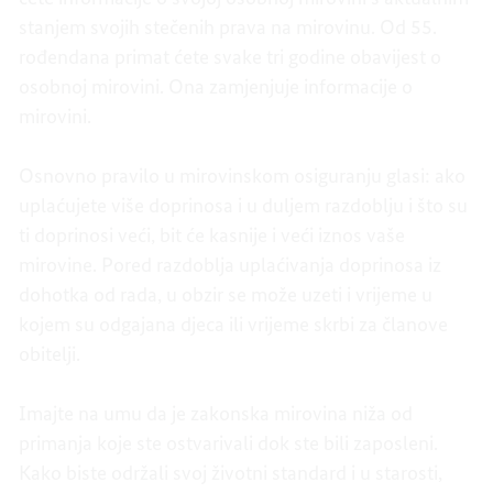
stanjem svojih stečenih prava na mirovinu. Od 55.
rođendana primat ćete svake tri godine obavijest o
osobnoj mirovini. Ona zamjenjuje informacije o
mirovini.
Osnovno pravilo u mirovinskom osiguranju glasi: ako
uplaćujete više doprinosa i u duljem razdoblju i što su
ti doprinosi veći, bit će kasnije i veći iznos vaše
mirovine. Pored razdoblja uplaćivanja doprinosa iz
dohotka od rada, u obzir se može uzeti i vrijeme u
kojem su odgajana djeca ili vrijeme skrbi za članove
obitelji.
Imajte na umu da je zakonska mirovina niža od
primanja koje ste ostvarivali dok ste bili zaposleni.
Kako biste održali svoj životni standard i u starosti,