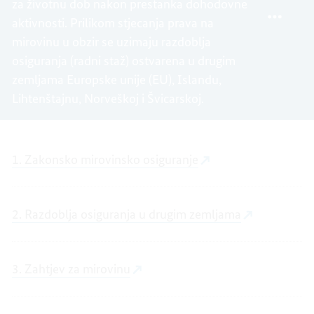
za životnu dob nakon prestanka dohodovne
MIROV
aktivnosti. Prilikom stjecanja prava na
mirovinu u obzir se uzimaju razdoblja
osiguranja (radni staž) ostvarena u drugim
zemljama Europske unije (EU), Islandu,
Lihtenštajnu, Norveškoj i Švicarskoj.
1. Zakonsko mirovinsko osiguranje
2. Razdoblja osiguranja u drugim zemljama
3. Zahtjev za mirovinu