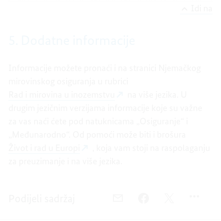
Idi na
5. Dodatne informacije
Informacije možete pronaći i na stranici Njemačkog
mirovinskog osiguranja u rubrici
Rad i mirovina u inozemstvu
na više jezika. U
drugim jezičnim verzijama informacije koje su važne
za vas naći ćete pod natuknicama „Osiguranje“ i
„Međunarodno“. Od pomoći može biti i brošura
Život i rad u Europi
, koja vam stoji na raspolaganju
za preuzimanje i na više jezika.
Podijeli sadržaj
E-
FACEBOOK,
TWITTER,
POŠTA,
MIROVINA
MIROVINA