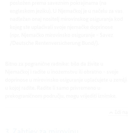
posložen prema saveznim pokrajinama (na
engleskom jeziku). U Njemačkoj je u načelu za vas
nadležan onaj nositelj mirovinskog osiguranja kod
kojeg ste uplaćivali svoje njemačke doprinose
(npr. Njemačko mirovinsko osiguranje - Savez
/Deutsche Rentenversicherung Bund/).
Bitno za pogranične radnike: bilo da živite u
Njemačkoj i radite u inozemstvu ili obratno - svoje
doprinose u mirovinsko osiguranje uplaćujete u zemlji
u kojoj radite. Radite li samo privremeno u
prekograničnom području, mogu vrijediti iznimke.
Idi na
3. Zahtjev za mirovinu