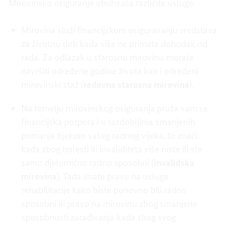
Mirovinsko osiguranje obuhvaća različite usluge:
Mirovina služi financijskom osiguravanju sredstava
za životnu dob kada više ne primate dohodak od
rada. Za odlazak u starosnu mirovinu morate
navršiti određene godine života kao i određeni
mirovinski staž (
redovna starosna mirovina
).
Na temelju mirovinskog osiguranja pruža vam se
financijska potpora i u razdobljima smanjenih
primanja tijekom vašeg radnog vijeka, to znači
kada zbog bolesti ili invaliditeta više niste ili ste
samo djelomično radno sposobni (
invalidska
mirovina
). Tada imate pravo na usluge
rehabilitacije kako biste ponovno bili radno
sposobni ili pravo na mirovinu zbog smanjene
sposobnosti zarađivanja kada zbog svog