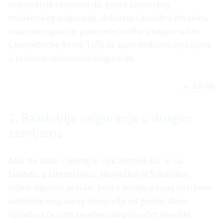
trebali biste razmisliti da, pored zakonskog
mirovinskog osiguranja, dobivate i dodatnu mirovinu
koju vam uplaćuje poduzeće/tvrtka u kojem radite
(„betriebliche Rente”) i/ili da sami dodatno uplaćujete
u privatno mirovinsko osiguranje.
Idi na
2. Razdoblja osiguranja u drugim
zemljama
Ako ste radili u jednoj ili više zemalja EU-a, na
Islandu, u Lihtenštajnu, Norveškoj ili Švicarskoj,
vrijedi sljedeće pravilo: Svaka zemlja u kojoj navršeno
razdoblje osiguranja iznosi više od godinu dana,
isplaćivat će vam zasebnu mirovinu čim navršite