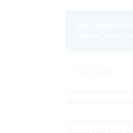
https://bema.berli
arbeiten_ohne_anm
2. Здравна каса
Работодателят може д
здравна каса и социа
Тъй като Иван никога 
здравна каса. След то