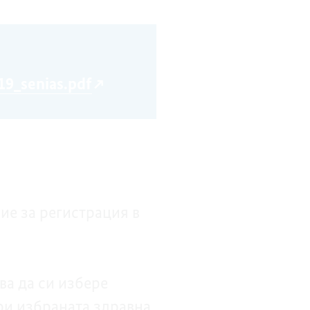
9_senias.pdf
ие за регистрация в
ва да си избере
при избраната здравна