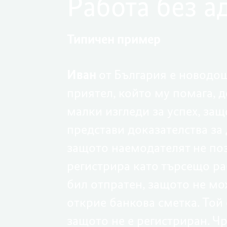
Работа без а
Типичен пример
Иван
от България е новодош
приятел, който му помага, 
малки изгледи за успех, за
представи доказателства за 
защото наемодателят не поз
регистрира като търсещо ра
бил отпратен, защото не мож
открие банкова сметка. Той 
защото не е регистриран. Чр