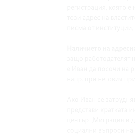
регистрация, която е 
този адрес на властит
писма от институции,
Наличието на адресна
защо работодателят н
е Иван да посочи на р
напр. при неговия при
Ако Иван се затрудняв
представи кратката и
център „Миграция и д
социални въпроси на