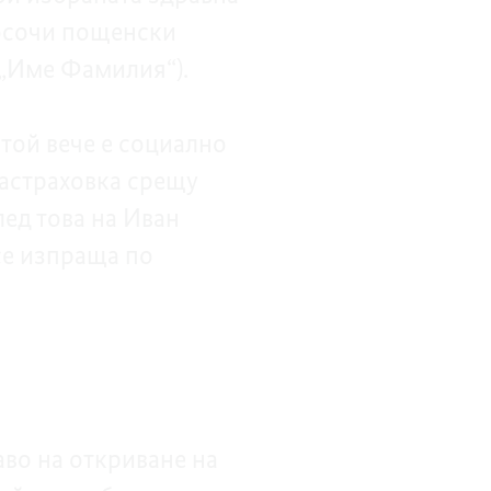
посочи пощенски
 „Име Фамилия“).
 той вече е социално
застраховка срещу
лед това на Иван
се изпраща по
аво на откриване на