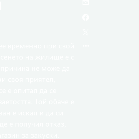
я
ИМЕЙЛ,
РАБОТА
БЕЗ
FACEBOOK,
АДРЕСНА
РАБОТА
РЕГИСТРАЦИЯ
БЕЗ
TWITTER,
АДРЕСНА
РАБОТА
вее временно при свой
РЕГИСТРАЦИЯ
БЕЗ
рсенето на жилище е с
АДРЕСНА
РЕГИСТРАЦИЯ
и причина не може да
ри своя приятел,
е е опитал да се
аетостта. Той обаче е
ан е искал и да си
де е получил отказ,
газин за закуски.