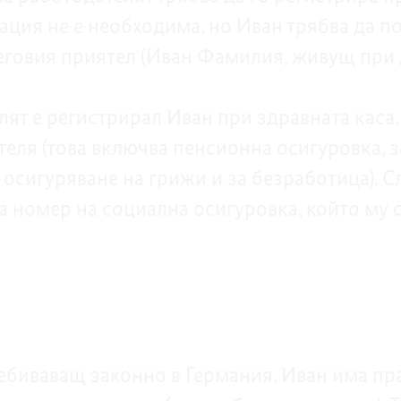
рация не е необходима, но Иван трябва да 
 неговия приятел (Иван Фамилия, живущ при
ят е регистрирал Иван при здравната каса,
теля (това включва пенсионна осигуровка, 
 осигуряване на грижи и за безработица). С
а номер на социална осигуровка, който му 
ребиваващ законно в Германия, Иван има пр