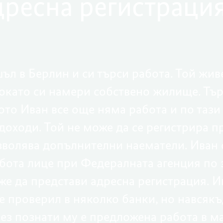
дресна регистраци
ъл в Берлин и си търси работа. Той жи
докато си намери собствено жилище. Тъ
щото Иван все още няма работа и по таз
доходи. Той не може да се регистрира п
волява допълнителни наематели. Иван с
бота лице при Федералната агенция по з
е да представи адресна регистрация. Ив
е проверил в няколко банки, но навсякъ
ез познати му е предложена работа в ма