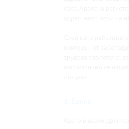
каса. Адресна регист
адрес, напр. този на
След като работодател
осигурен от работода
трудова злополука, за
автоматично се издав
пощата.
3. Банка
Както и всеки друг п