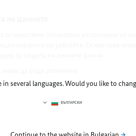
а на данните
да осъществим оптимално използване на наш
кционирането на уебсайта. Освен това мож
ция за защита на личните данни
 може да бъде отменено)
e in several languages. Would you like to cha
Language
selection
БЪЛГАРСКИ
Continue to the website in Bulgarian