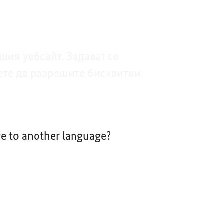
ия уебсайт. Задават се
ете да разрешите бисквитки
nge to another language?