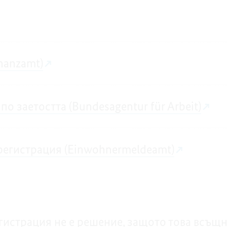
nanzamt)
по заетостта (Bundesagentur für Arbeit)
 регистрация (Einwohnermeldeamt)
гистрация не е решение, защото това всъщ