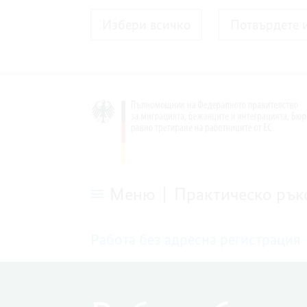
Избери всичко
Потвърдете 
Меню
Практическо рък
Работа
без
Работа без адресна регистрация
адресна
регистрация