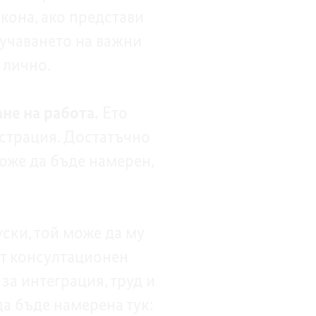
акона, ако представи
лучаването на важни
 лично.
ане на работа.
Ето
истрация. Достатъчно
може да бъде намерен,
уски, той може да му
ят консултационен
за интеграция, труд и
а бъде намерена тук: