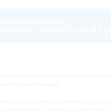
n/site/assets/files/1244/1_
eldung_einer_wohnadresse_ stand_28_2_201
а изиска от Иван да представи удостоверен
лен осигурителен номер.
не е бил осигуряван в Германия, първо тряб
ва работодателят трябва да го регистрира 