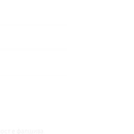
ност е фалшива