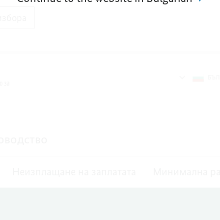
избора
БЪЛ
оводство
Неизплащане на заплатата
Минимална ра