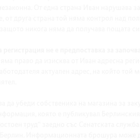
незаконна. От една страна Иван нарушава з
е, от друга страна той няма контрол над по
 защото никога няма да получава пощата си
 регистрация не е предпоставка за започв
яма право да изисква от Иван адресна рег
аботодателя актуален адрес, на който той 
ятел.
а да убеди собственика на магазина за зак
нформация, която е публикувал Берлински
остоен труд“ заедно със Сенатската служба 
 Берлин. Информационната брошура може д