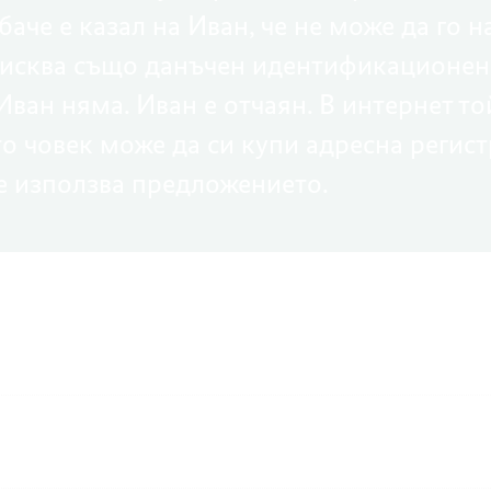
аче е казал на Иван, че не може да го н
изисква също данъчен идентификационен
Иван няма. Иван е отчаян. В интернет т
о човек може да си купи адресна регист
не използва предложението.