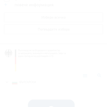
повече информация
Избери всичко
Потвърдете избора
тър
Сервиз
БЪЛГАРСКИ