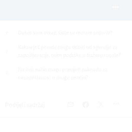
ODGOV
I
ČESTA
(FAQ)
ODGOV
PITANJ
–
(FAQ)
I
NEZAP
–
ODGOV
NEZAP
(FAQ)
Dobio sam otkaz. Gdje se moram prijaviti?
–
NEZAP
Kakvu još pomoć mogu dobiti od agencije za
zapošljavanje, osim podrške u traženju posla?
Na koji način mogu prenijeti naknadu za
nezaposlenost u drugu zemlju?
Podijeli sadržaj
E-
FACEBOOK,
TWITTER,
POŠTA,
ČESTA
ČESTA
ČESTA
PITANJA
PITANJA
PITANJA
I
I