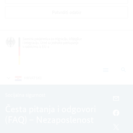
Potvrditi odabir
Pre
Česta
pitanja
HRVATSKI
i
odgovori
(FAQ)
Socijalna sigurnost
–
E-
Nezaposlenost
Česta pitanja i odgovori
POŠTA,
ČESTA
FACEB
(FAQ) – Nezaposlenost
PITANJ
ČESTA
I
PITANJ
TWITT