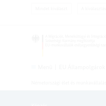
Mindet kiválaszt
A kiválasztá
Menü
EU Állampolgárok
Iskola
GYIK
Németországi élet és munkavállalá
Képzés