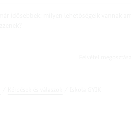
ár idősebbek: milyen lehetőségeik vannak arra
ezzenek?
Felvétel megosztás
k
Kérdések és válaszok
Iskola GYIK