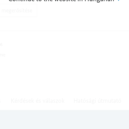
s megerősítése
s
Kérdések és válaszok
Hatósági útmutató