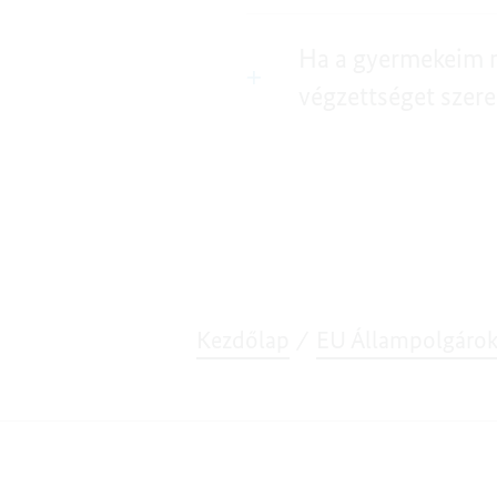
Ha a gyermekeim m
végzettséget szer
Kezdőlap
EU Állampolgáro