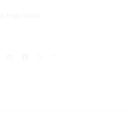
, hogy iskolai
a
E-
FACEBOOK,
TWITTER,
MAIL-
ISKOLA
ISKOLA
CÍM,
GYIK
GYIK
ISKOLA
GYIK