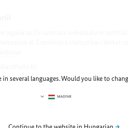
mről
vé tegyük az Ön számára weboldalunk optimális
lyezünk el. Ezenkívül a statisztikai célokat sz
latkozat
lasztható ki)
e in several languages. Would you like to cha
Language
selection
MAGYAR
Continue to the website in Hungarian