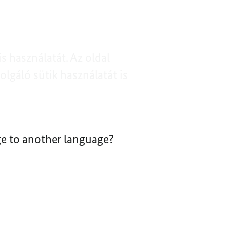
 használatát. Az oldal
olgáló sütik használatát is
nge to another language?