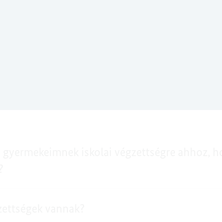
 gyermekeimnek iskolai végzettségre ahhoz, h
?
gzettségek vannak?