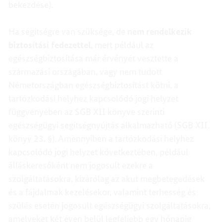
bekezdése).
Ha segítségre van szüksége, de
nem rendelkezik
biztosítási fedezettel
, mert például az
egészségbiztosítása már érvényét vesztette a
származási országában, vagy nem tudott
Németországban egészségbiztosítást kötni, a
tartózkodási helyhez kapcsolódó jogi helyzet
függvényében az SGB XII könyve szerinti
egészségügyi segítségnyújtás alkalmazható (SGB XII.
könyv 23. §). Amennyiben a tartózkodási helyhez
kapcsolódó jogi helyzet következtében, például
álláskeresőként nem jogosult ezekre a
szolgáltatásokra, kizárólag az akut megbetegedések
és a fájdalmak kezelésekor, valamint terhesség és
szülés esetén jogosult egészségügyi szolgáltatásokra,
amelyeket két éven belül legfeljebb egy hónapig