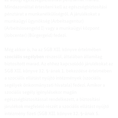
Mindazonáltal értesíteni kell az egészségbiztosítási
pénztárat a munkanélküliségről. A járulékokat a
munkaügyi ügynökség (Arbeitsagentur)
(Arbeitslosengeld I) vagy a munkaügyi központ
(Jobcenter) (Bürgergeld) fedezi.
Még akkor is, ha az SGB XII. könyve értelmében
szociális segélyben
részesül, általában államilag
biztosított marad. Az ehhez kapcsolódó járulékokat az
SGB XII. könyve 32. §-ának 1. bekezdése értelmében
a szociális ellátást nyújtó intézmények (szociális
segélyek önkormányzati hivatala) fedezi. Amikor a
szociális segély igénylésekor magán
egészségbiztosítással rendelkezett, a biztosítási
járulékok megfelelő részét a szociális ellátást nyújtó
intézmény fizeti (SGB XII. könyve 32. §-ának 5.