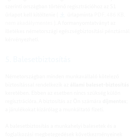
szerinti országban történő regisztrációhoz az S1
űrlapot kell kitöltenie (
űrlapminta
PDF, 486 KB,
nem akadálymentes
). A formanyomtatványt az
illetékes németországi egészségbiztosítási pénztárnál
kérvényezheti.
5. Balesetbiztosítás
Németországban minden munkavállaló kötelező
biztosítással rendelkezik az
állami baleset-biztosítás
keretében. Ebben az esetben nincs szükség külön
regisztrációra. A biztosítás az Ön számára
díjmentes
;
a járulékokat kizárólag a munkáltató fizeti.
A balesetbiztosítás a munkahelyi balesetek és a
foglalkozási megbetegedések következményeinek