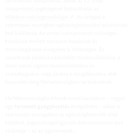
tartózkodás időtartamát, akkor az S1 űrlap
(űrlapminta) segítségével biztosíthatja az
ellátásra való jogosultságát
. Az űrlapot a
származási országbeli egészségbiztosítási pénztárnak
kell kiállítania. Az orvosi szempontból szükséges
kezelések mellett tervezett kezelések és
rutinvizsgálatok elvégzése is lehetséges. Ez
vonatkozik például a kiküldött munkavállalókra, a
határ menti ingázó munkavállalókra és
családtagjaikra vagy azokra a nyugdíjasokra, akik
hosszabb ideig Németországban tartózkodnak.
Ha Németországba érkezik orvosi kezelésre – vagyis
egy
tervezett gyógykezelés
elvégzésére – akkor a
származási országában az egészségbiztosító által
kiállított, jogosultságot igazoló dokumentumra lesz
szüksége – ez az úgynevezett „