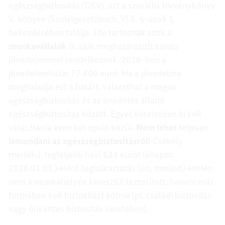
egészségbiztosítás (GKV), azt a szociális törvénykönyv
V. könyve (Sozialgesetzbuch, V) 5. §-ának 1.
bekezdésében találja. Ide tartoznak azok a
munkavállalók
is, akik meghatározott szintű
jövedelemmel rendelkeznek. 2026-ben a
jövedelemhatár 77.400 euró. Ha a jövedelme
meghaladja ezt a határt, választhat a magán
egészségbiztosítás és az önkéntes állami
egészségbiztosítás között. Egyet kötelezően ki kell
választania ezen két opció közül.
Nem lehet
teljesen
lemondani az egészségbiztosításról
! Csekély
mértékű, legfeljebb havi 603 eurót (állapot:
2026.01.01.) elérő foglalkoztatás (ún. minijob) esetén
nem a munkahelyén keresztül biztosított, hanem más
formában kell biztosítást kötnie (pl. családi biztosítás
vagy önkéntes biztosítás keretében).