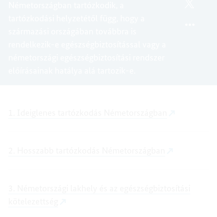
Németországban tartózkodik, a
NÉMET
NÉMET
TWITT
EGÉSZ
tartózkodási helyzetétől függ, hogy a
NÉMET
származási országában továbbra is
rendelkezik-e egészségbiztosítással vagy a
németországi egészségbiztosítási rendszer
előírásainak hatálya alá tartozik-e.
1. Ideiglenes tartózkodás Németországban
2. Hosszabb tartózkodás Németországban
3. Németországi lakhely és az egészségbiztosítási
kötelezettség