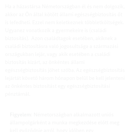
Ha a házastársa Németországban él és nem dolgozik,
akkor az Ön által kötött állami egészségbiztosítás őt
is lefedheti. Ezzel nem keletkeznek többletköltségek.
Ugyanez vonatkozik a gyermekeire is (családi
biztosítás). Azon családtagok esetében, akiknek a
családi biztosításra való jogosultsága a származási
országukban lejár, vagy akik esetében a családi
biztosítás kizárt, az önkéntes állami
egészségbiztosítás jöhet szóba. Az egészségbiztosítás
lejártát követő három hónapon belül be kell jelenteni
az önkéntes biztosítást egy egészségbiztosítási
pénztárnál.
Figyelem
: Németországban alkalmazott uniós
állampolgárként a munka megkezdése előtt meg
kell győződnie arról, hogy időben egy