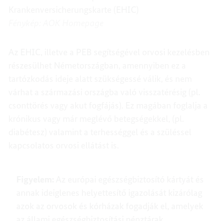
Krankenversicherungskarte (EHIC)
Fénykép: AOK Homepage
Az EHIC, illetve a PEB segítségével orvosi kezelésben
részesülhet Németországban, amennyiben ez a
tartózkodás ideje alatt szükségessé válik, és nem
várhat a származási országba való visszatérésig (pl.
csonttörés vagy akut fogfájás). Ez magában foglalja a
krónikus vagy már meglévő betegségekkel, (pl.
diabétesz) valamint a terhességgel és a szüléssel
kapcsolatos orvosi ellátást is.
Figyelem:
Az európai egészségbiztosító kártyát és
annak ideiglenes helyettesítő igazolását kizárólag
azok az orvosok és kórházak fogadják el, amelyek
az állami egészségbiztosítási pénztárak