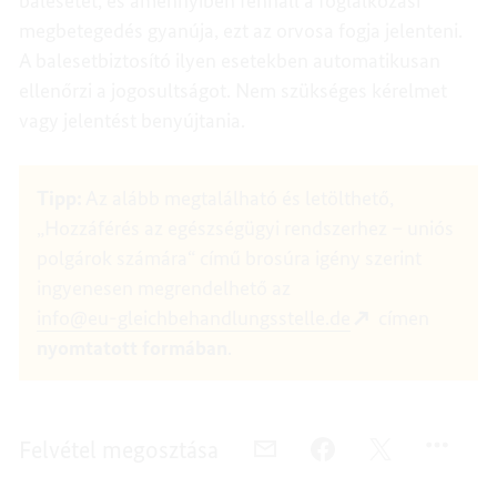
balesetet, és amennyiben fennáll a foglalkozási
megbetegedés gyanúja, ezt az orvosa fogja jelenteni.
A balesetbiztosító ilyen esetekben automatikusan
ellenőrzi a jogosultságot. Nem szükséges kérelmet
vagy jelentést benyújtania.
Tipp:
Az alább megtalálható és letölthető,
„Hozzáférés az egészségügyi rendszerhez – uniós
polgárok számára“ című brosúra
igény szerint
ingyenesen megrendelhető az
info@eu-gleichbehandlungsstelle.de
címen
nyomtatott formában
.
Felvétel megosztása
E-
FACEBOOK,
TWITTER,
MAIL-
EGÉSZSÉGBIZTOSÍTÁS
EGÉSZSÉGBIZT