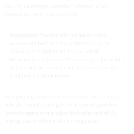
kaphat; különleges esetekben azonban ez az
intervallum meghosszabbítható.
Megjegyzés
: További információkat a több
nyelven elérhető szórólapokban talál, pl. az
állami egészségbiztosításhoz, a családi
biztosításhoz való hozzáféréssel vagy a biztosítási
fedezet nélküli személyekkel kapcsolatban. Ezek
letölthetők a
Médiatárból
.
Ha egészségbiztosítással kapcsolatos nehézségbe
ütközik, forduljon az egyik tanácsadó központhoz.
Semmiképpen se maradjon biztosítás nélkül
! Az
mindig csak problémákat von maga után.