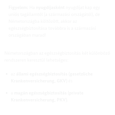
Figyelem:
Ha
nyugdíjasként
nyugdíjat kap egy
uniós tagállamtól (a származási országától), de
Németországba költözött, akkor az
egészségbiztosítása továbbra is a származási
országában marad!
Németországban az egészségbiztosítás két különböző
rendszeren keresztül lehetséges:
az
állami egészségbiztosítás (gesetzliche
Krankenversicherung, GKV)
és
a
magán egészségbiztosítás (private
Krankenversicherung, PKV)
.