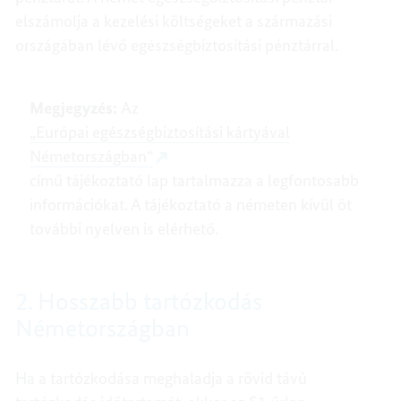
elszámolja a kezelési költségeket a származási
országában lévő egészségbiztosítási pénztárral.
Megjegyzés:
Az
„Európai egészségbiztosítási kártyával
Németországban“
című tájékoztató lap tartalmazza a legfontosabb
információkat. A tájékoztató a németen kívül öt
további nyelven is elérhető.
2. Hosszabb tartózkodás
Németországban
Ha a tartózkodása meghaladja a rövid távú