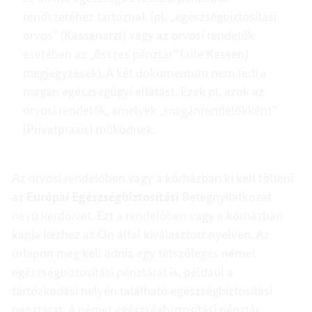
rendszeréhez tartoznak (pl. „egészségbiztosítási
orvos” (Kassenarzt) vagy az orvosi rendelők
esetében az „összes pénztár” (alle Kassen)
megjegyzések). A két dokumentum nem fedi a
magán egészségügyi ellátást. Ezek pl. azok az
orvosi rendelők, amelyek „magánrendelőkként”
(Privatpraxis) működnek.
Az orvosi rendelőben vagy a kórházban ki kell tölteni
az
Európai Egészségbiztosítási
Betegnyilatkozat
nevű kérdőívet. Ezt a rendelőben vagy a kórházban
kapja kézhez az Ön által kiválasztott nyelven. Az
űrlapon meg kell adnia egy tetszőleges német
egészségbiztosítási pénztárat is, például a
tartózkodási helyén található egészségbiztosítási
pénztárat. A német egészségbiztosítási pénztár