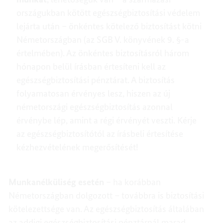
országukban kötött egészségbiztosítási védelem
lejárta után – önkéntes kötelező biztosítást kötni
Németországban (az SGB V. könyvének 9. §-a
értelmében). Az önkéntes biztosításról három
hónapon belül írásban értesíteni kell az
egészségbiztosítási pénztárat. A biztosítás
folyamatosan érvényes lesz, hiszen az új
németországi egészségbiztosítás azonnal
érvénybe lép, amint a régi érvényét veszti. Kérje
az egészségbiztosítótól az írásbeli értesítése
kézhezvételének megerősítését!
Munkanélküliség esetén
– ha korábban
Németországban dolgozott – továbbra is biztosítási
kötelezettsége van. Az egészségbiztosítás általában
az addigi egészségbiztosítási pénztárnál marad.