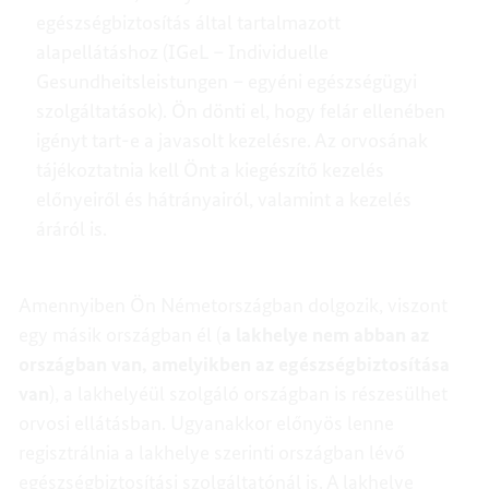
egészségbiztosítás által tartalmazott
alapellátáshoz (IGeL – Individuelle
Gesundheitsleistungen – egyéni egészségügyi
szolgáltatások). Ön dönti el, hogy felár ellenében
igényt tart-e a javasolt kezelésre. Az orvosának
tájékoztatnia kell Önt a kiegészítő kezelés
előnyeiről és hátrányairól, valamint a kezelés
áráról is.
Amennyiben Ön Németországban dolgozik, viszont
egy másik országban él (
a lakhelye nem abban az
országban van, amelyikben az egészségbiztosítása
van
), a lakhelyéül szolgáló országban is részesülhet
orvosi ellátásban. Ugyanakkor előnyös lenne
regisztrálnia a lakhelye szerinti országban lévő
egészségbiztosítási szolgáltatónál is. A lakhelye