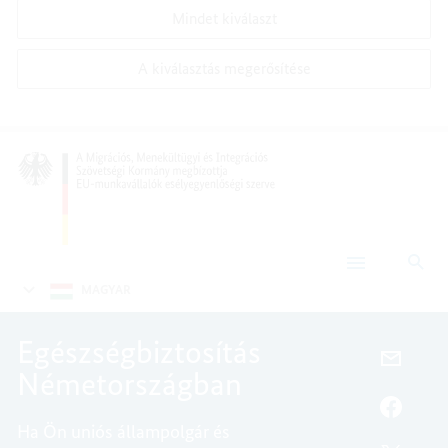
Mindet kiválaszt
A kiválasztás megerősítése
Ker
Egészségbiztosítás
Németországban
MAGYAR
Egészségbiztosítás
E-
Németországban
MAIL-
CÍM,
FACEB
Ha Ön uniós állampolgár és
EGÉSZ
EGÉSZ