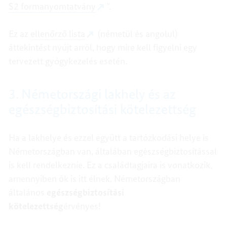
S2 formanyomtatvány
”.
Ez az
ellenőrző lista
(németül és angolul)
áttekintést nyújt arról, hogy mire kell figyelni egy
tervezett gyógykezelés esetén.
3. Németországi lakhely és az
egészségbiztosítási kötelezettség
Ha a lakhelye és ezzel együtt a tartózkodási helye is
Németországban van, általában egészségbiztosítással
is kell rendelkeznie. Ez a családtagjaira is vonatkozik,
amennyiben ők is itt élnek. Németországban
általános
egészségbiztosítási
kötelezettség
érvényes!