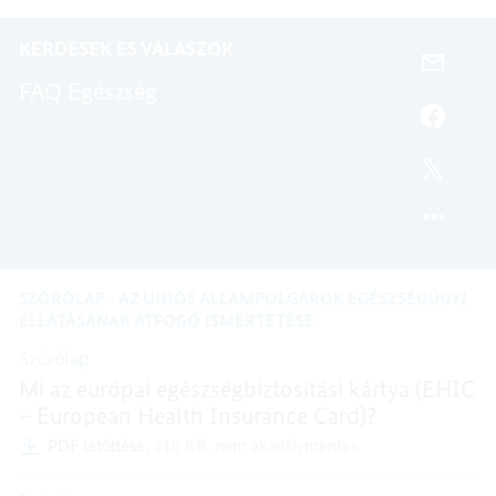
CÍM,
NÉMETORSZÁGBAN
NÉMETORSZÁG
EGÉSZSÉGBIZTOSÍTÁS
KÉRDÉSEK ÉS VÁLASZOK
NÉMETORSZÁGBAN
E-
FAQ Egészség
MAIL-
CÍM,
FACEB
EGÉSZ
EGÉSZ
GYIK
GYIK
TWITT
EGÉSZ
GYIK
SZÓRÓLAP - AZ UNIÓS ÁLLAMPOLGÁROK EGÉSZSÉGÜGYI
ELLÁTÁSÁNAK ÁTFOGÓ ISMERTETÉSE
Szórólap
Mi az európai egészségbiztosítási kártya (EHIC
– European Health Insurance Card)?
PDF letöltése,
216 KB,
nem akadálymentes