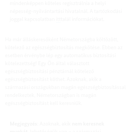
mindenképpen köteles regisztrálnia a helyi
népesség-nyilvántartási hivatalnál. A tartózkodási
joggal kapcsolatban
itt
talál információkat.
Ha már álláskeresőként Németországba költözött,
kötelező az egészségbiztosítás megkötése. Ebben az
esetben érvénybe lép egy automatikus biztosítási
kötelezettség! Egy Ön által választott
egészségbiztosítási pénztárnál kötelező
egészségbiztosítást köthet. Azoknak, akik a
származási országukban magán egészségbiztosítással
rendelkeztek, Németországban is magán
egészségbiztosítást kell keresniük.
Megjegyzés
: Azoknak, akik
nem keresnek
munkát
, lehetőségük van – a származási