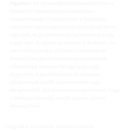
Figyelem
: Az egészségbiztosítási pénztárban a
biztosítási kötelezettség automatikus –
visszamenőleg is! Amennyiben a (szabadon
választott) egészségbiztosítási pénztárnál késve
regisztrál, ez járuléktartozás keletkezését vonja
maga után. Ez abban az esetben is érvényes, ha
nem volt tudomása a kötelező biztosításról.
Amennyiben járuléktartozással rendelkezik,
mindenképp keressen fel egy
tanácsadó
központot
: A járuléktartozások bizonyos
körülmények között csökkenthetők vagy
elengedhetők. Adott esetben megtörténhet, hogy
a kötelező biztosítás kezdő dátuma szintén
elhalasztható.
Hogy kikre vonatkozik a kötelező állami