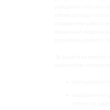
раждания отпускът по
могли да бъдат изпол
определени работи (на
нощна или неделна ра
определена работа, т
За защита на жената 
майчинство определя
обезщетението
надбавката от
отпуск по майч