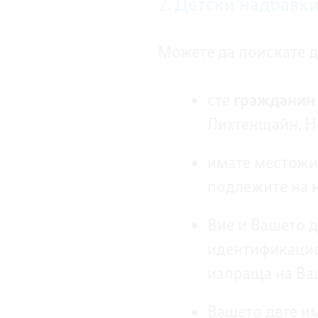
2. Детски надбавк
Можете да поискате д
сте
граждани
Лихтенщайн, Н
имате местожи
подлежите на
Вие и Вашето 
идентификацио
изпраща на Ва
Вашето дете и