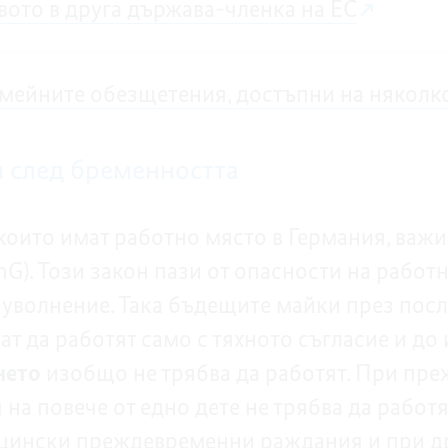
твото в друга държава-членка на ЕС
емейните обезщетения, достъпни на няколк
 след бременността
 които имат работно място в Германия, важи
G). Този закон пази от опасности на работн
 уволнение. Така бъдещите майки през пос
ат да работят само с тяхното съгласие и до
нето
изобщо не трябва да работят. При пр
на повече от едно дете не трябва да работя
цински преждевременни раждания и при 