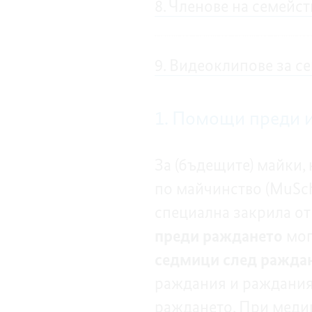
8. Членове на семейс
9. Видеоклипове за с
1. Помощи преди и
За (бъдещите) майки,
по майчинство (MuSch
специална закрила от
преди раждането
мог
седмици след ражда
раждания и раждания 
раждането. При меди