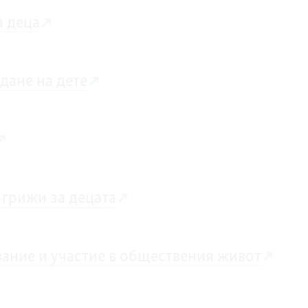
а деца
дане на дете
 грижи за децата
ание и участие в обществения живот