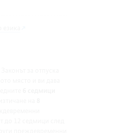
о езика
 Законът за отпуска
ото място и ви дава
ледните
6 седмици
 изтичане на
8
еждевременни
т до 12 седмици след
други преждевременни