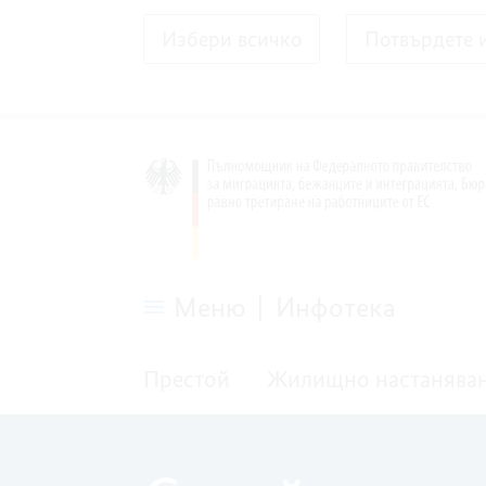
Избери всичко
Потвърдете 
Меню
Инфотека
Семейство
и
Престой
Жилищно настанява
деца