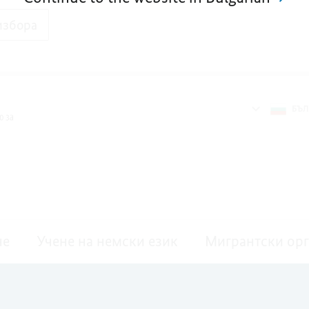
избора
БЪЛ
не
Учене на немски език
Мигрантски ор