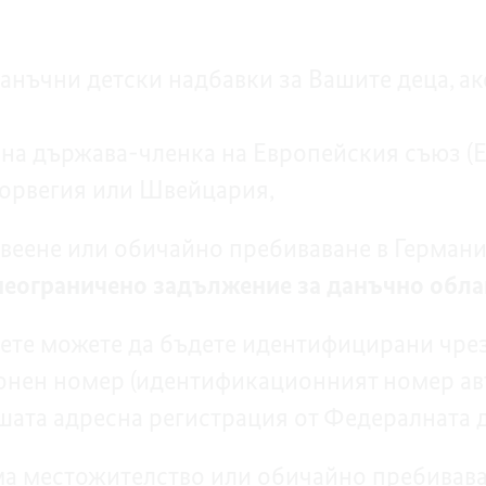
и
анъчни детски надбавки за Вашите деца, ак
н
на държава-членка на Европейския съюз (Е
орвегия или Швейцария,
веене или обичайно пребиваване в Германи
неограничено задължение за данъчно обла
дете можете да бъдете идентифицирани чре
нен номер (идентификационният номер ав
шата адресна регистрация от Федералната д
ма местожителство или обичайно пребивава