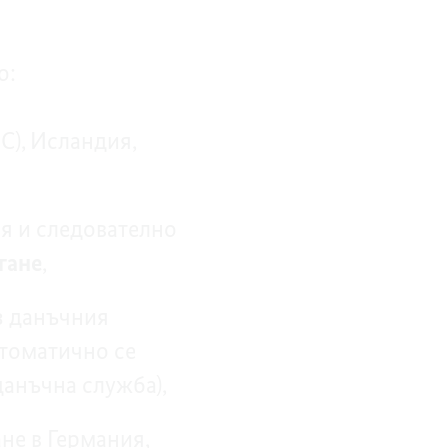
о:
С), Исландия,
я и следователно
гане
,
з данъчния
томатично се
анъчна служба),
не в Германия,