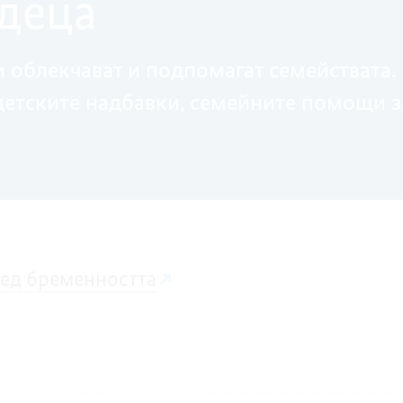
 деца
облекчават и подпомагат семействата.
етските надбавки, семейните помощи з
лед бременността