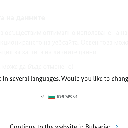
а на данните
да осъществим оптимално използване на наш
кционирането на уебсайта. Освен това мож
ция за защита на личните данни
 може да бъде отменено)
e in several languages. Would you like to cha
Language
selection
БЪЛГАРСКИ
Continue to the website in Bulgarian