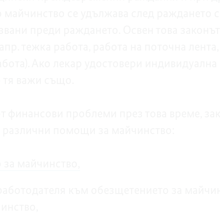
 майчинство се удължава след раждането с 
звани преди раждането. Освен това законът
пр. тежка работа, работа на поточна лента
бота). Ако лекар удостовери индивидуална 
о тя важи също.
от финансови проблеми през това време, зак
 различни помощи за майчинство:
 за майчинство,
 работодателя към обезщетението за майчин
инство,