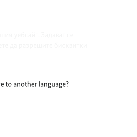
ия уебсайт. Задават се
ете да разрешите бисквитки
nge to another language?