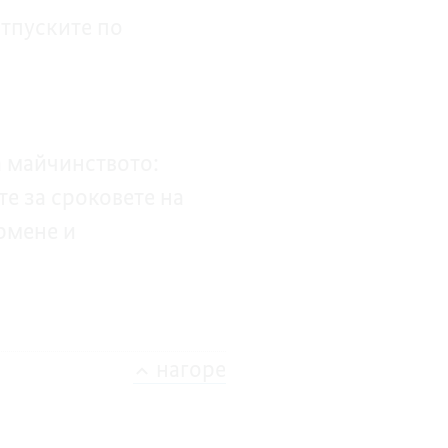
тпуските по
а майчинството:
те за сроковете на
рмене и
нагоре