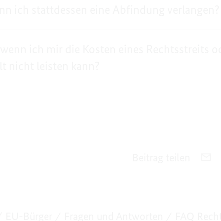
ann ich stattdessen eine Abfindung verlangen?
wenn ich mir die Kosten eines Rechtsstreits o
t nicht leisten kann?
Beitrag teilen
PE
E-
M
TE
F
EU-Bürger
Fragen und Antworten
FAQ Rech
R