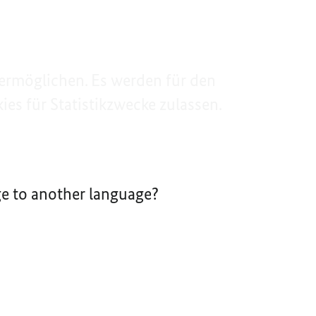
ermöglichen. Es werden für den
es für Statistikzwecke zulassen.
nge to another language?