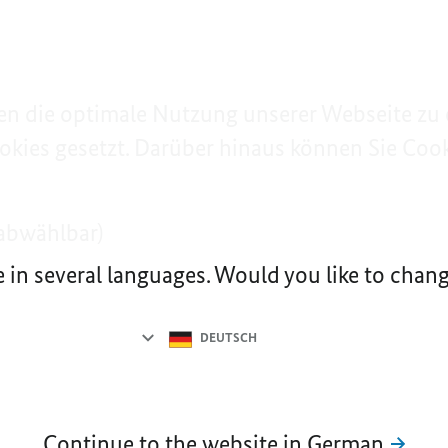
n die optimale Nutzung unserer Webseite zu 
okies gesetzt. Darüber hinaus können Sie Cooki
abwählbar)
e in several languages. Would you like to cha
Language
selection
DEUTSCH
Continue to the website in German