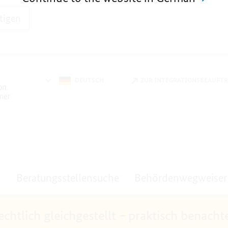
tigen
DEUTSCH
ZUR INTEGRATIONSBEAUFT
Beratungsstellensuche
Behördenwegweiser
htlich gleichgestellt – praktisch benacht