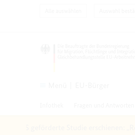
Alle auswählen
Auswahl bestä
Menü
EU-Bürger
FAQ
Recht
Infothek
Fragen und Antworten
bekommen
EU-GS geförderte Studie erschienen: „Rec